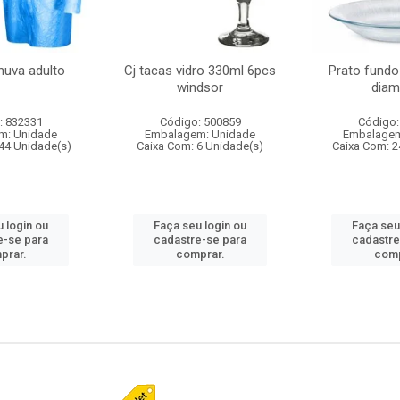
huva adulto
Cj tacas vidro 330ml 6pcs
Prato fundo
windsor
diam
: 832331
Código: 500859
Código:
m: Unidade
Embalagem: Unidade
Embalagem
44 Unidade(s)
Caixa Com: 6 Unidade(s)
Caixa Com: 2
 login ou
Faça seu login ou
Faça seu
e-se para
cadastre-se para
cadastre
prar.
comprar.
comp