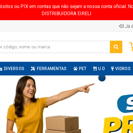
pósitos ou PIX em contas que não sejam a nossa conta oficial.
DISTRIBUIDORA EIRELI
Já é
DIVERSOS
FERRAMENTAS
PET
U.D
VIDROS