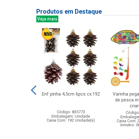
Produtos em Destaque
Veja mais
bie fada na
Enf pinha 4,5cm 6pcs cx:192
Varinha pega
 boneca fada
de pesca in
m acesso...
crian
Código: 835773
: 832915
Código
Embalagem: Unidade
m: Unidade
Embalage
Caixa Com: 192 Unidade(s)
48 Unidade(s)
Caixa Com: 
008356/2019
Inmetro: 