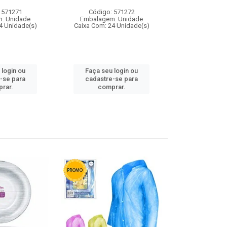
 571271
Código: 571272
Código:
: Unidade
Embalagem: Unidade
Embalagem
4 Unidade(s)
Caixa Com: 24 Unidade(s)
Caixa Com: 4
 login ou
Faça seu login ou
Faça seu 
-se para
cadastre-se para
cadastre
rar.
comprar.
comp