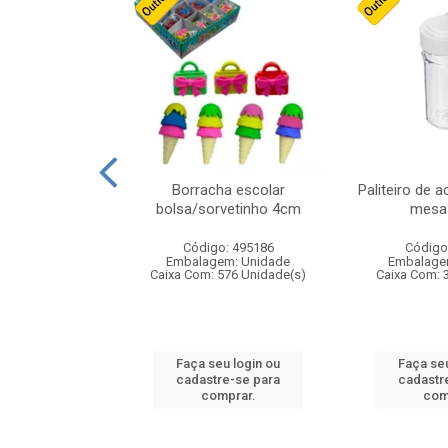
cores sortidas
Borracha escolar
Paliteiro de a
ref 130s
bolsa/sorvetinho 4cm
mesa 
: 826147
Código: 495186
Código
m: Unidade
Embalagem: Unidade
Embalage
160 Unidade(s)
Caixa Com: 576 Unidade(s)
Caixa Com: 
u login ou
Faça seu login ou
Faça seu
e-se para
cadastre-se para
cadastr
prar.
comprar.
com