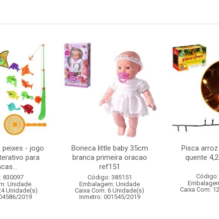
 peixes - jogo
Boneca little baby 35cm
Pisca arroz
terativo para
branca primeira oracao
quente 4,
cas...
ref151
Código:
: 830097
Código: 385151
Embalagem
m: Unidade
Embalagem: Unidade
Caixa Com: 1
24 Unidade(s)
Caixa Com: 6 Unidade(s)
004586/2019
Inmetro: 001545/2019