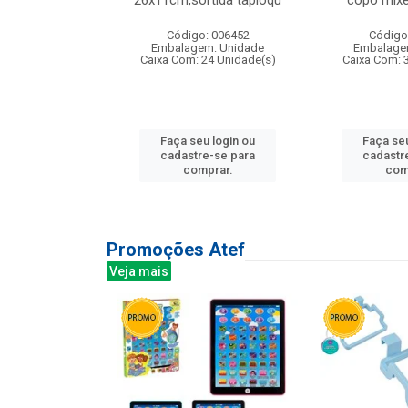
irios
26x11cm,sortida tapioqu
copo mixe
: 135177
Código: 006452
Código
m: Unidade
Embalagem: Unidade
Embalage
12 Unidade(s)
Caixa Com: 24 Unidade(s)
Caixa Com: 
u login ou
Faça seu login ou
Faça seu
e-se para
cadastre-se para
cadastr
prar.
comprar.
com
Promoções Atef
Veja mais