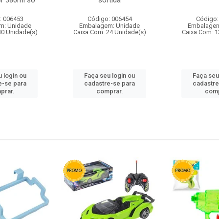
r 380ml so
sortida
: 006453
Código: 006454
Código:
m: Unidade
Embalagem: Unidade
Embalagem
30 Unidade(s)
Caixa Com: 24 Unidade(s)
Caixa Com: 1
 login ou
Faça seu login ou
Faça seu
e-se para
cadastre-se para
cadastre
prar.
comprar.
comp