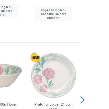
 login ou
Faça seu 
Faça seu login ou
-se para
cadastre
cadastre-se para
rar.
comp
comprar.
 500ml loom
Prato fundo cer 21,5cm
Prato raso c