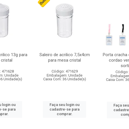
crilico 13g para
Saleiro de acrilico 7,5x4cm
Porta cracha
cristal
para mesa cristal
cordao ver
sort
: 471628
Código: 471629
Código:
m: Unidade
Embalagem: Unidade
Embalagem
36 Unidade(s)
Caixa Com: 36 Unidade(s)
Caixa Com: 3
 login ou
Faça seu login ou
Faça seu
e-se para
cadastre-se para
cadastre
prar.
comprar.
comp