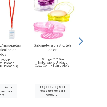
 c/mosquetao
Saboneteira plast c/tela
Prato plas
tical color
color
colo
idos
Código: 271364
Código:
 490044
Embalagem: Unidade
Embalagem
: Unidade
Caixa Com: 48 Unidade(s)
Caixa Com: 4
60 Unidade(s)
Faça seu login ou
Faça seu 
 login ou
cadastre-se para
cadastre
-se para
comprar.
comp
rar.