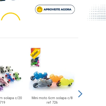
cm solapa c/20
Mini moto 6cm solapa c/8
Giro helice so
 719
ref 726
75