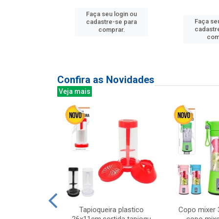
Faça seu login ou
u login ou
Faça seu
cadastre-se para
e-se para
cadastr
comprar.
prar.
com
Confira as Novidades
Veja mais
mesa cer 18cm
Tapioqueira plastico
Copo mixer 