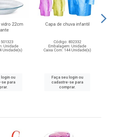
 vidro 22cm
Capa de chuva infantil
Jg prato fun
ante
diam
 501323
Código: 832332
Código:
: Unidade
Embalagem: Unidade
Embalagem
4 Unidade(s)
Caixa Com: 144 Unidade(s)
Caixa Com: 6
 login ou
Faça seu login ou
Faça seu 
-se para
cadastre-se para
cadastre
rar.
comprar.
comp