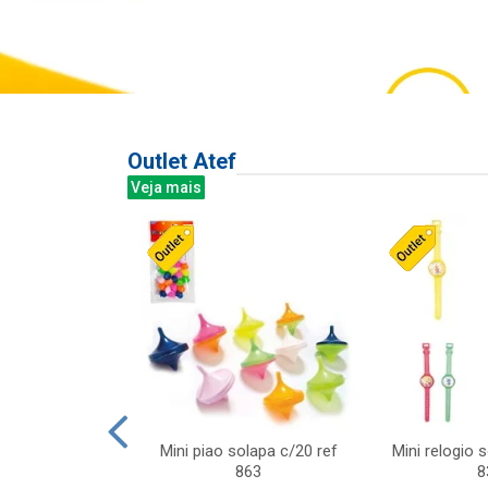
Outlet Atef
Veja mais
last c/div
Mini piao solapa c/20 ref
Mini relogio 
m ursinhos sor
863
8