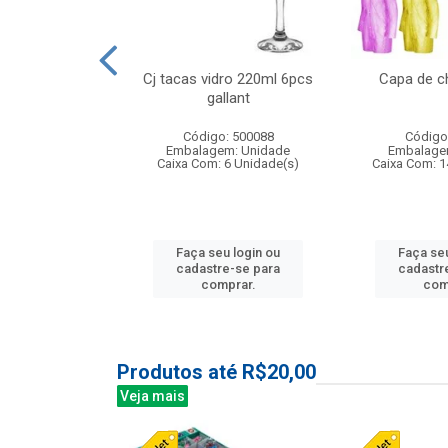
o raso 25,5cm
Cj tacas vidro 220ml 6pcs
Capa de c
e petala
gallant
: 503787
Código: 500088
Código
m: Unidade
Embalagem: Unidade
Embalage
24 Unidade(s)
Caixa Com: 6 Unidade(s)
Caixa Com: 1
u login ou
Faça seu login ou
Faça seu
e-se para
cadastre-se para
cadastr
prar.
comprar.
com
Produtos até R$20,00
Veja mais