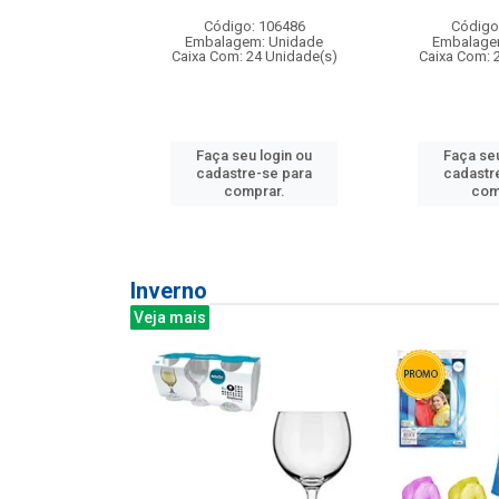
: 275814
Código: 106486
Código
m: Unidade
Embalagem: Unidade
Embalage
240 Unidade(s)
Caixa Com: 24 Unidade(s)
Caixa Com: 
u login ou
Faça seu login ou
Faça seu
e-se para
cadastre-se para
cadastr
prar.
comprar.
com
Inverno
Veja mais