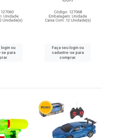
loom
 127060
Código: 127068
Código:
: Unidade
Embalagem: Unidade
Embalagem
2 Unidade(s)
Caixa Com: 12 Unidade(s)
Caixa Com: 1
 login ou
Faça seu login ou
Faça seu 
-se para
cadastre-se para
cadastre
rar.
comprar.
comp