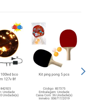
 100led bco
Kit ping pong 5 pcs
Festao pon
2m 127v 8f
11cmx2m
 842925
Código: 837375
Código:
: Unidade
Embalagem: Unidade
Embalagem
20 Unidade(s)
Caixa Com: 36 Unidade(s)
Caixa Com: 5
Inmetro: 006717/2019