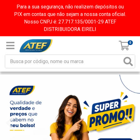
Para a sua segurança, não realizem depósitos ou
PIX em contas que não sejam a nossa conta oficial.
Nosso CNPJ é: 27.717.135/0001-29 ATEF
DISTRIBUIDORA EIRELI
0