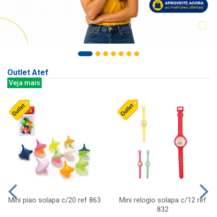
Outlet Atef
Veja mais
Mini piao solapa c/20 ref 863
Mini relogio solapa c/12 ref
832