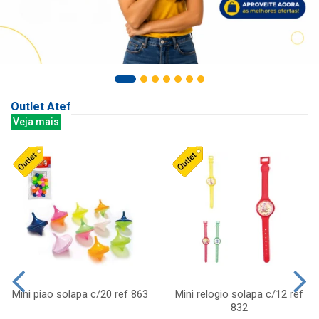
Outlet Atef
Veja mais
Mini piao solapa c/20 ref 863
Mini relogio solapa c/12 ref
832