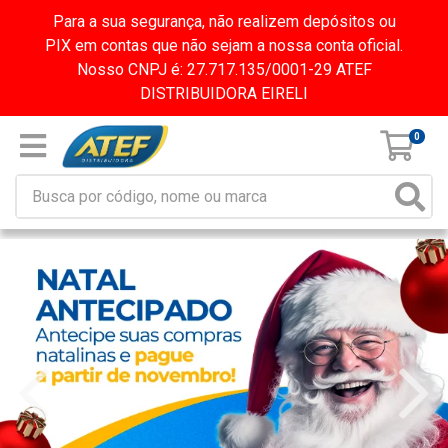
Para a sua segurança, não realizem depósitos ou
PIX em contas que não sejam a nossa conta oficial.
Nosso CNPJ é: 27.717.135/0001-29 ATEF
DISTRIBUIDORA EIRELI
0