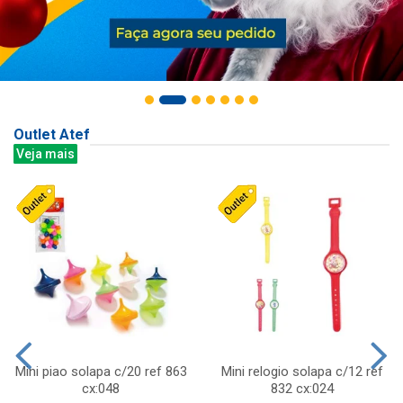
Outlet Atef
Veja mais
Mini piao solapa c/20 ref 863
Mini relogio solapa c/12 ref
cx:048
832 cx:024