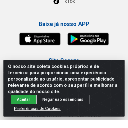
TikTok
Baixe já nosso APP
Site Seguro
O nosso site coleta cookies próprios e de
terceiros para proporcionar uma experiência
personalizada ao usuário, apresentar publicidade
relevante de acordo com o seu perfil e melhorar a
qualidade do nosso site.
Loja / Showroom
Aceitar
Negar não essenciais
Tel.: (11) 3227-0546
Preferências de Cookies
Av Vautier, 587/597 - Pari - São Paulo/SP