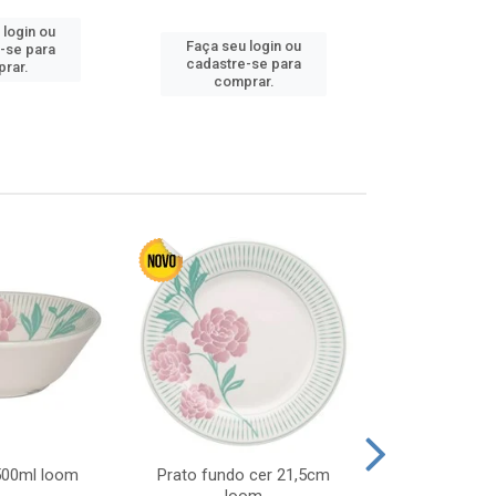
 login ou
Faça seu login ou
Faça seu 
-se para
cadastre-se para
cadastre
rar.
comprar.
comp
 500ml loom
Prato fundo cer 21,5cm
Prato raso c