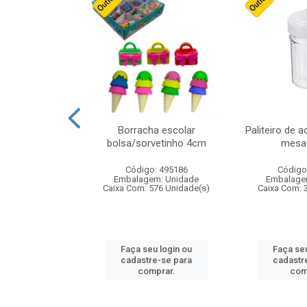
cores sortidas
Borracha escolar
Paliteiro de a
ref 130s
bolsa/sorvetinho 4cm
mesa 
: 826147
Código: 495186
Código
m: Unidade
Embalagem: Unidade
Embalage
160 Unidade(s)
Caixa Com: 576 Unidade(s)
Caixa Com: 
u login ou
Faça seu login ou
Faça seu
e-se para
cadastre-se para
cadastr
prar.
comprar.
com