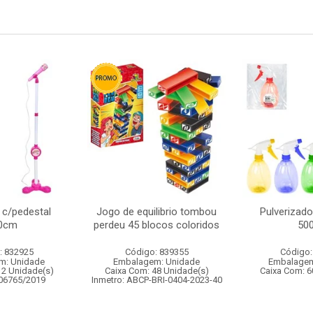
 c/pedestal
Jogo de equilibrio tombou
Pulverizado
0cm
perdeu 45 blocos coloridos
50
: 832925
Código: 839355
Código:
m: Unidade
Embalagem: Unidade
Embalagem
12 Unidade(s)
Caixa Com: 48 Unidade(s)
Caixa Com: 6
006765/2019
Inmetro: ABCP-BRI-0404-2023-40