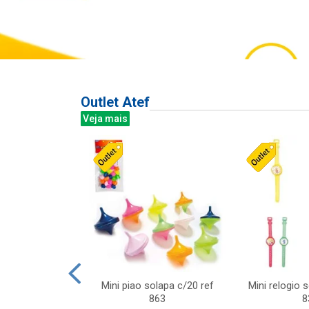
Outlet Atef
Veja mais
last c/div
Mini piao solapa c/20 ref
Mini relogio 
m ursinhos sor
863
8