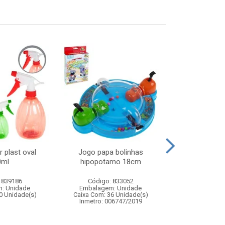
r plast oval
Jogo papa bolinhas
Skate de ded
0ml
hipopotamo 18cm
 839186
Código: 833052
Código:
: Unidade
Embalagem: Unidade
Embalagem
0 Unidade(s)
Caixa Com: 36 Unidade(s)
Caixa Com: 36
Inmetro: 006747/2019
Inmetro: 0