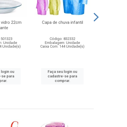
 vidro 22cm
Capa de chuva infantil
Jg prato fun
ante
diam
 501323
Código: 832332
Código:
: Unidade
Embalagem: Unidade
Embalagem
4 Unidade(s)
Caixa Com: 144 Unidade(s)
Caixa Com: 6
 login ou
Faça seu login ou
Faça seu 
-se para
cadastre-se para
cadastre
rar.
comprar.
comp