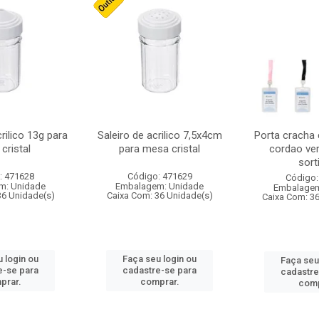
crilico 13g para
Saleiro de acrilico 7,5x4cm
Porta cracha
cristal
para mesa cristal
cordao ver
sort
: 471628
Código: 471629
Código:
m: Unidade
Embalagem: Unidade
Embalagem
36 Unidade(s)
Caixa Com: 36 Unidade(s)
Caixa Com: 3
 login ou
Faça seu login ou
Faça seu
e-se para
cadastre-se para
cadastre
prar.
comprar.
comp