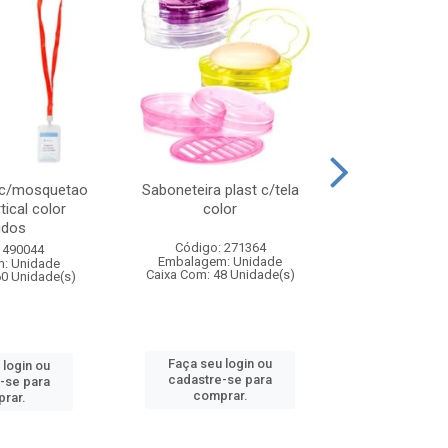
 c/mosquetao
Saboneteira plast c/tela
Prato plas
tical color
color
colo
idos
Código: 271364
Código:
 490044
Embalagem: Unidade
Embalagem
: Unidade
Caixa Com: 48 Unidade(s)
Caixa Com: 4
60 Unidade(s)
Faça seu login ou
Faça seu 
 login ou
cadastre-se para
cadastre
-se para
comprar.
comp
rar.