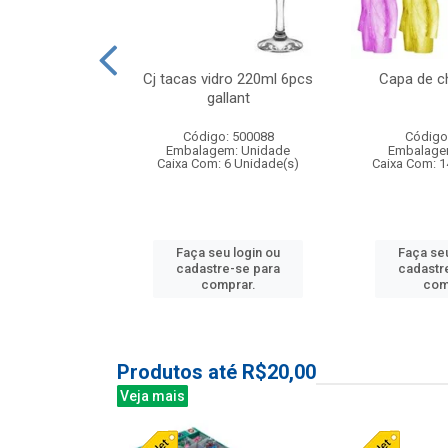
o raso 25,5cm
Cj tacas vidro 220ml 6pcs
Capa de c
e petala
gallant
: 503787
Código: 500088
Código
m: Unidade
Embalagem: Unidade
Embalage
24 Unidade(s)
Caixa Com: 6 Unidade(s)
Caixa Com: 1
u login ou
Faça seu login ou
Faça seu
e-se para
cadastre-se para
cadastr
prar.
comprar.
com
Produtos até R$20,00
Veja mais