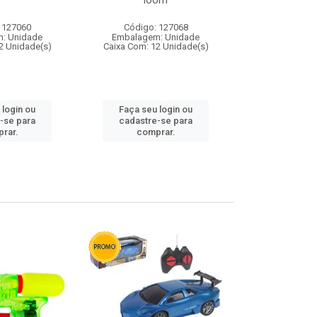
loom
 127060
Código: 127068
Código:
: Unidade
Embalagem: Unidade
Embalagem
2 Unidade(s)
Caixa Com: 12 Unidade(s)
Caixa Com: 1
 login ou
Faça seu login ou
Faça seu 
-se para
cadastre-se para
cadastre
rar.
comprar.
comp