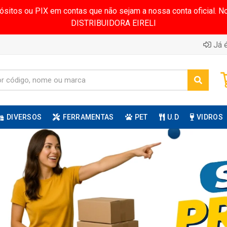
pósitos ou PIX em contas que não sejam a nossa conta oficial.
DISTRIBUIDORA EIRELI
Já é
DIVERSOS
FERRAMENTAS
PET
U.D
VIDROS