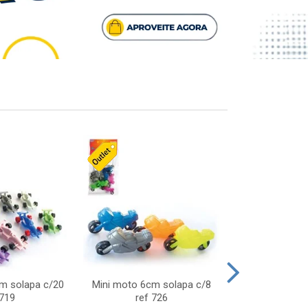
cm solapa c/20
Mini moto 6cm solapa c/8
Giro helice so
 719
ref 726
75