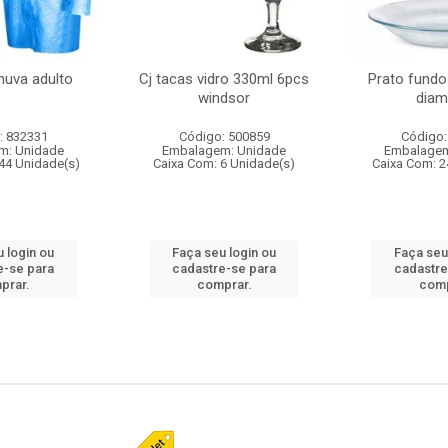
huva adulto
Cj tacas vidro 330ml 6pcs
Prato fundo
windsor
diam
: 832331
Código: 500859
Código:
m: Unidade
Embalagem: Unidade
Embalagem
44 Unidade(s)
Caixa Com: 6 Unidade(s)
Caixa Com: 2
 login ou
Faça seu login ou
Faça seu
e-se para
cadastre-se para
cadastre
prar.
comprar.
comp