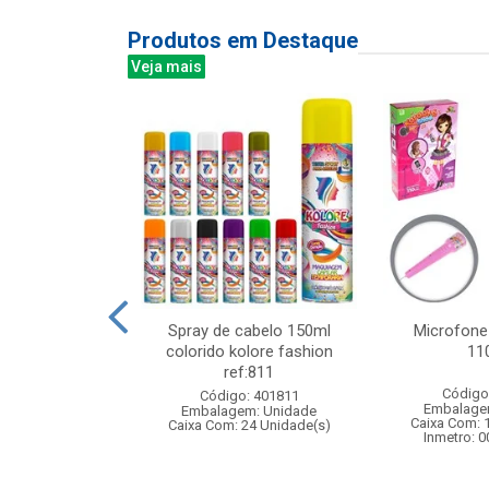
Produtos em Destaque
Veja mais
amber milbali
Spray de cabelo 150ml
Microfone
 c/6pcs
colorido kolore fashion
11
ref:811
: 838877
Código
Código: 401811
m: Unidade
Embalage
Embalagem: Unidade
 8 Unidade(s)
Caixa Com: 
Caixa Com: 24 Unidade(s)
Inmetro: 