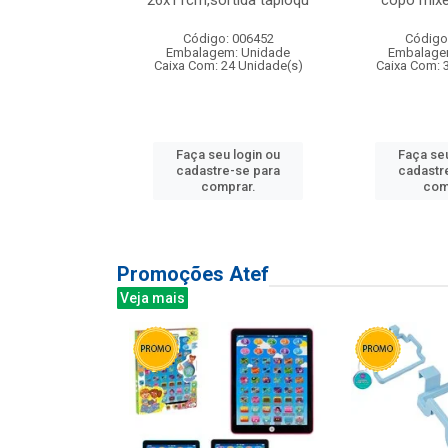
irios
26x11cm,sortida tapioqu
copo mixe
: 135177
Código: 006452
Código
m: Unidade
Embalagem: Unidade
Embalage
12 Unidade(s)
Caixa Com: 24 Unidade(s)
Caixa Com: 
u login ou
Faça seu login ou
Faça seu
e-se para
cadastre-se para
cadastr
prar.
comprar.
com
Promoções Atef
Veja mais