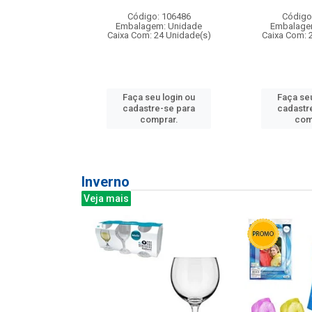
: 275814
Código: 106486
Código
m: Unidade
Embalagem: Unidade
Embalage
240 Unidade(s)
Caixa Com: 24 Unidade(s)
Caixa Com: 
u login ou
Faça seu login ou
Faça seu
e-se para
cadastre-se para
cadastr
prar.
comprar.
com
Inverno
Veja mais