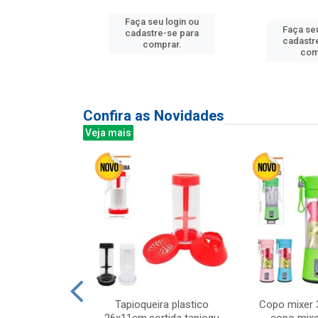
u login ou
Faça seu login ou
Faça seu
e-se para
cadastre-se para
cadastr
prar.
comprar.
com
Confira as Novidades
Veja mais
mesa cer 18cm
Tapioqueira plastico
Copo mixer 