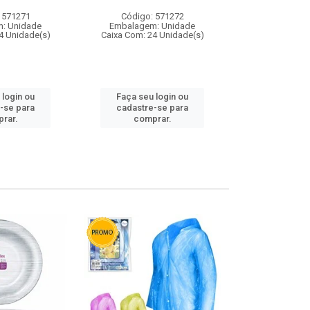
 571271
Código: 571272
Código:
: Unidade
Embalagem: Unidade
Embalagem
4 Unidade(s)
Caixa Com: 24 Unidade(s)
Caixa Com: 4
 login ou
Faça seu login ou
Faça seu 
-se para
cadastre-se para
cadastre
rar.
comprar.
comp