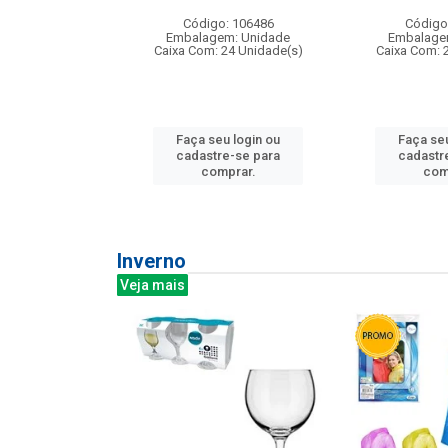
: 275814
Código: 106486
Código
m: Unidade
Embalagem: Unidade
Embalage
240 Unidade(s)
Caixa Com: 24 Unidade(s)
Caixa Com: 
u login ou
Faça seu login ou
Faça seu
e-se para
cadastre-se para
cadastr
prar.
comprar.
com
Inverno
Veja mais