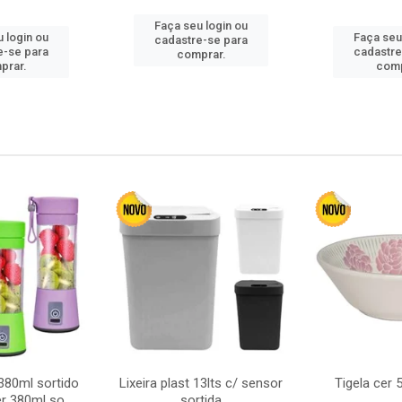
Faça seu login ou
 login ou
Faça seu
cadastre-se para
e-se para
cadastre
comprar.
prar.
comp
380ml sortido
Lixeira plast 13lts c/ sensor
Tigela cer
r 380ml so
sortida