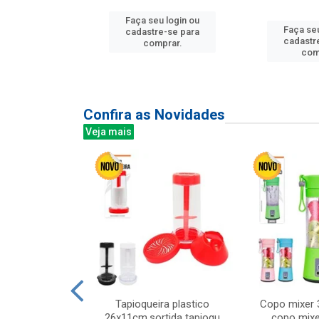
Faça seu login ou
u login ou
Faça seu
cadastre-se para
e-se para
cadastr
comprar.
prar.
com
Confira as Novidades
Veja mais
mesa cer 18cm
Tapioqueira plastico
Copo mixer 
irios
26x11cm,sortida tapioqu
copo mixe