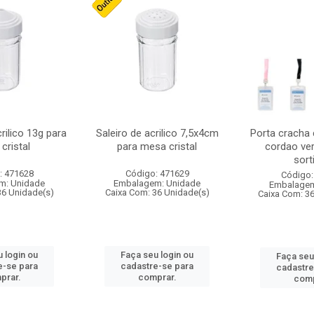
crilico 13g para
Saleiro de acrilico 7,5x4cm
Porta cracha
cristal
para mesa cristal
cordao ver
sort
: 471628
Código: 471629
Código:
m: Unidade
Embalagem: Unidade
Embalagem
36 Unidade(s)
Caixa Com: 36 Unidade(s)
Caixa Com: 3
 login ou
Faça seu login ou
Faça seu
e-se para
cadastre-se para
cadastre
prar.
comprar.
comp