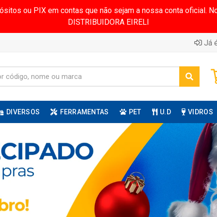
pósitos ou PIX em contas que não sejam a nossa conta oficial.
DISTRIBUIDORA EIRELI
Já é
DIVERSOS
FERRAMENTAS
PET
U.D
VIDROS