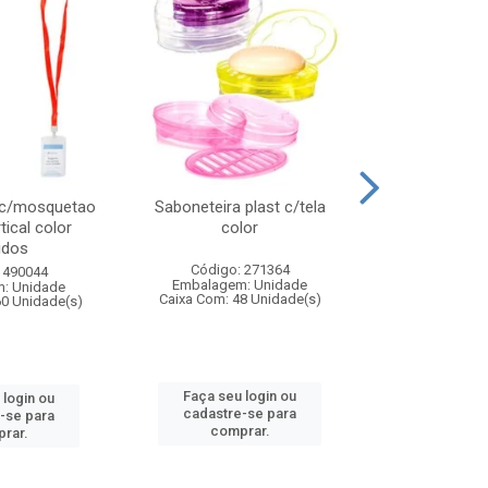
 c/mosquetao
Saboneteira plast c/tela
Prato plas
tical color
color
colo
idos
Código: 271364
Código:
 490044
Embalagem: Unidade
Embalagem
: Unidade
Caixa Com: 48 Unidade(s)
Caixa Com: 4
60 Unidade(s)
Faça seu login ou
Faça seu 
 login ou
cadastre-se para
cadastre
-se para
comprar.
comp
rar.