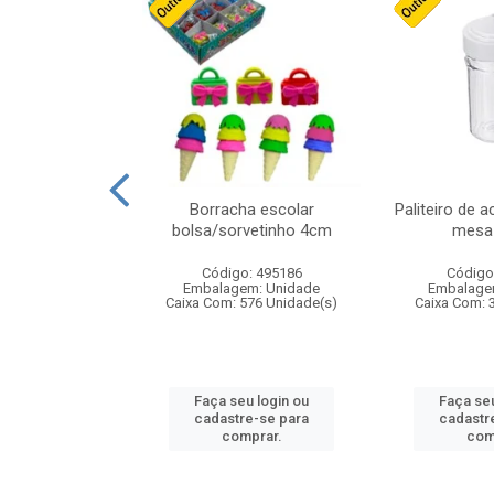
cores sortidas
Borracha escolar
Paliteiro de a
ref 130s
bolsa/sorvetinho 4cm
mesa 
: 826147
Código: 495186
Código
m: Unidade
Embalagem: Unidade
Embalage
160 Unidade(s)
Caixa Com: 576 Unidade(s)
Caixa Com: 
u login ou
Faça seu login ou
Faça seu
e-se para
cadastre-se para
cadastr
prar.
comprar.
com