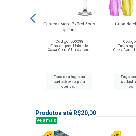
o raso 25,5cm
Cj tacas vidro 220ml 6pcs
Capa de c
e petala
gallant
: 503787
Código: 500088
Código
m: Unidade
Embalagem: Unidade
Embalage
24 Unidade(s)
Caixa Com: 6 Unidade(s)
Caixa Com: 1
u login ou
Faça seu login ou
Faça seu
e-se para
cadastre-se para
cadastr
prar.
comprar.
com
Produtos até R$20,00
Veja mais