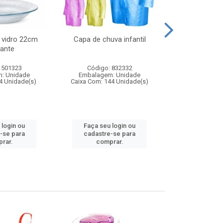
 vidro 22cm
Capa de chuva infantil
Jg prato fun
ante
diam
 501323
Código: 832332
Código:
: Unidade
Embalagem: Unidade
Embalagem
4 Unidade(s)
Caixa Com: 144 Unidade(s)
Caixa Com: 6
 login ou
Faça seu login ou
Faça seu 
-se para
cadastre-se para
cadastre
rar.
comprar.
comp