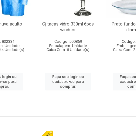
huva adulto
Cj tacas vidro 330ml 6pcs
Prato fundo
windsor
diam
: 832331
Código: 500859
Código:
m: Unidade
Embalagem: Unidade
Embalagem
44 Unidade(s)
Caixa Com: 6 Unidade(s)
Caixa Com: 2
 login ou
Faça seu login ou
Faça seu
e-se para
cadastre-se para
cadastre
prar.
comprar.
comp