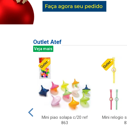
Outlet Atef
Veja mais
last c/div
Mini piao solapa c/20 ref
Mini relogio 
m ursinhos sor
863
8