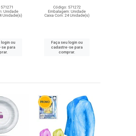
 571271
Código: 571272
Código:
: Unidade
Embalagem: Unidade
Embalagem
4 Unidade(s)
Caixa Com: 24 Unidade(s)
Caixa Com: 4
 login ou
Faça seu login ou
Faça seu 
-se para
cadastre-se para
cadastre
rar.
comprar.
comp