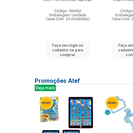
: 135177
Código: 006452
Código
m: Unidade
Embalagem: Unidade
Embalage
12 Unidade(s)
Caixa Com: 24 Unidade(s)
Caixa Com: 
u login ou
Faça seu login ou
Faça seu
e-se para
cadastre-se para
cadastr
prar.
comprar.
com
Promoções Atef
Veja mais