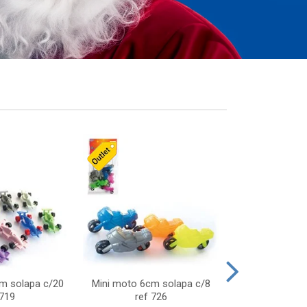
cm solapa c/20
Mini moto 6cm solapa c/8
Giro helice so
 719
ref 726
75