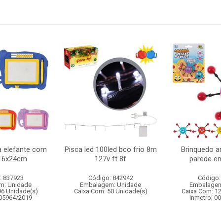
 elefante com
Pisca led 100led bco frio 8m
Brinquedo a
16x24cm
127v ft 8f
parede em
: 837923
Código: 842942
Código:
m: Unidade
Embalagem: Unidade
Embalagem
96 Unidade(s)
Caixa Com: 50 Unidade(s)
Caixa Com: 1
005964/2019
Inmetro: 0