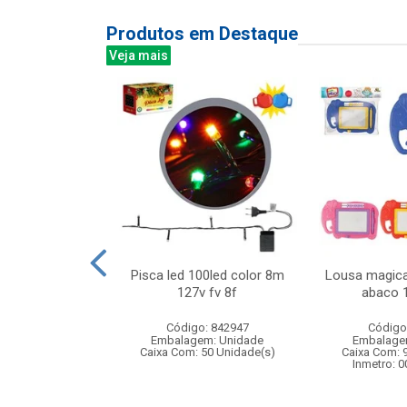
Produtos em Destaque
Veja mais
ra varetas
Pisca led 100led color 8m
Lousa magica
127v fv 8f
abaco 
: 842217
Código: 842947
Código
m: Unidade
Embalagem: Unidade
Embalage
24 Unidade(s)
Caixa Com: 50 Unidade(s)
Caixa Com: 
006747/2019
Inmetro: 