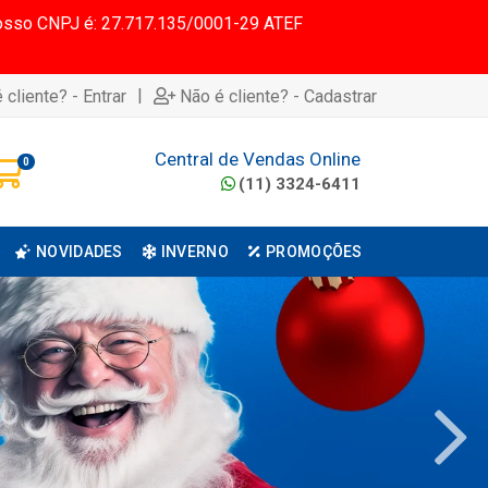
 Nosso CNPJ é: 27.717.135/0001-29 ATEF
|
 cliente? - Entrar
Não é cliente? - Cadastrar
Central de Vendas Online
0
(11) 3324-6411
NOVIDADES
INVERNO
PROMOÇÕES