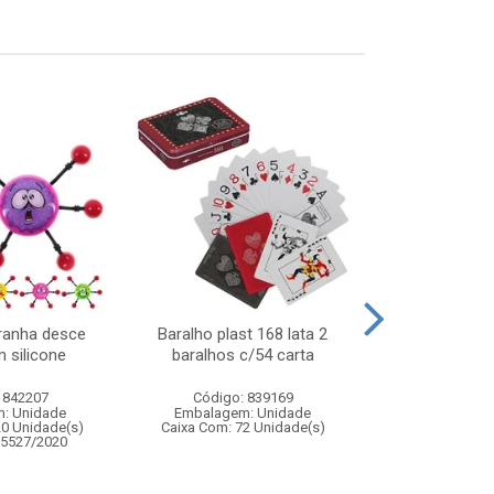
ranha desce
Baralho plast 168 lata 2
Tapete de 
 silicone
baralhos c/54 carta
90x1
 842207
Código: 839169
Código:
: Unidade
Embalagem: Unidade
Embalagem
20 Unidade(s)
Caixa Com: 72 Unidade(s)
Caixa Com: 2
05527/2020
Inmetro: 0