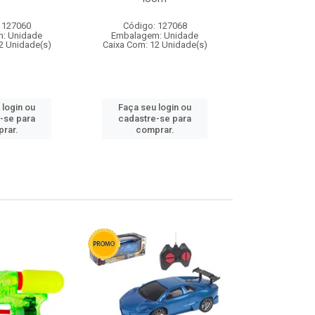
 127060
Código: 127068
Código:
: Unidade
Embalagem: Unidade
Embalagem
2 Unidade(s)
Caixa Com: 12 Unidade(s)
Caixa Com: 1
 login ou
Faça seu login ou
Faça seu 
-se para
cadastre-se para
cadastre
rar.
comprar.
comp