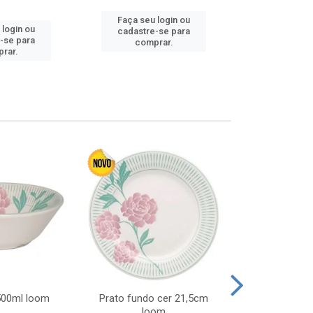
Faça seu login ou
 login ou
Faça seu 
cadastre-se para
-se para
cadastre
comprar.
rar.
comp
 500ml loom
Prato fundo cer 21,5cm
Prato raso c
loom