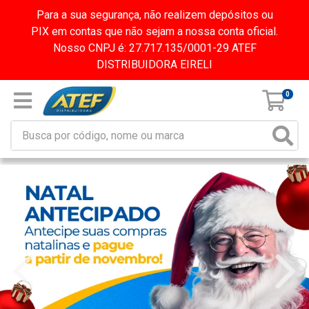
Para a sua segurança, não realizem depósitos ou
PIX em contas que não sejam a nossa conta oficial.
Nosso CNPJ é: 27.717.135/0001-29 ATEF
DISTRIBUIDORA EIRELI
0