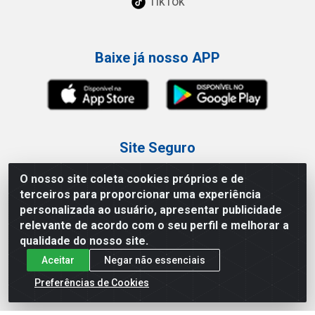
TikTok
Baixe já nosso APP
Site Seguro
O nosso site coleta cookies próprios e de
terceiros para proporcionar uma experiência
personalizada ao usuário, apresentar publicidade
relevante de acordo com o seu perfil e melhorar a
Loja / Showroom
qualidade do nosso site.
Aceitar
Negar não essenciais
Tel.: (11) 3227-0546
Av Vautier, 587/597 - Pari - São Paulo/SP
Preferências de Cookies