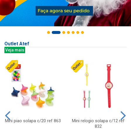
Outlet Atef
Veja mais
Mini piao solapa c/20 ref 863
Mini relogio solapa c/12 ref
832