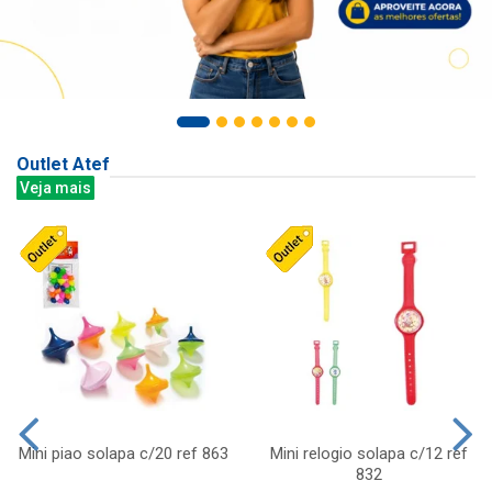
Outlet Atef
Veja mais
Mini piao solapa c/20 ref 863
Mini relogio solapa c/12 ref
832