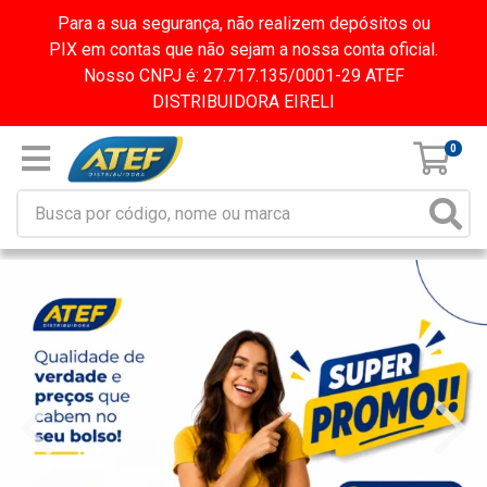
Para a sua segurança, não realizem depósitos ou
PIX em contas que não sejam a nossa conta oficial.
Nosso CNPJ é: 27.717.135/0001-29 ATEF
DISTRIBUIDORA EIRELI
0