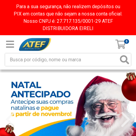
Para a sua segurança, não realizem depósitos ou
PIX em contas que não sejam a nossa conta oficial.
Nosso CNPJ é: 27.717.135/0001-29 ATEF
DISTRIBUIDORA EIRELI
0