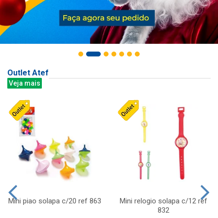
Outlet Atef
Veja mais
Mini piao solapa c/20 ref 863
Mini relogio solapa c/12 ref
832