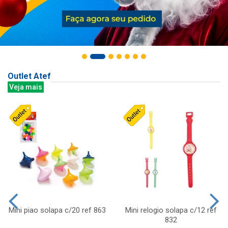
Outlet Atef
Veja mais
Mini piao solapa c/20 ref 863
Mini relogio solapa c/12 ref
832