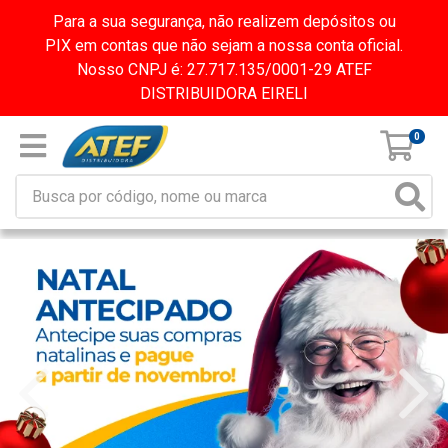
Para a sua segurança, não realizem depósitos ou
PIX em contas que não sejam a nossa conta oficial.
Nosso CNPJ é: 27.717.135/0001-29 ATEF
DISTRIBUIDORA EIRELI
0