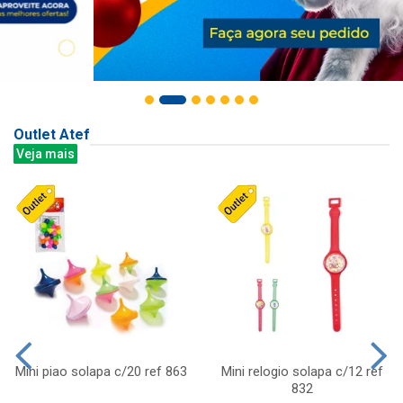
Outlet Atef
Veja mais
Mini piao solapa c/20 ref 863
Mini relogio solapa c/12 ref
832