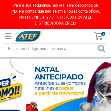
Para a sua segurança, não realizem depósitos ou
PIX em contas que não sejam a nossa conta oficial.
Nosso CNPJ é: 27.717.135/0001-29 ATEF
DISTRIBUIDORA EIRELI
0