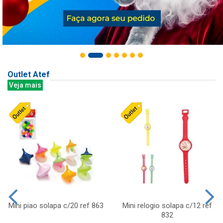
Outlet Atef
Veja mais
Mini piao solapa c/20 ref 863
Mini relogio solapa c/12 ref
832