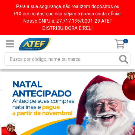
Para a sua segurança, não realizem depósitos ou
PIX em contas que não sejam a nossa conta oficial.
Nosso CNPJ é: 27.717.135/0001-29 ATEF
DISTRIBUIDORA EIRELI
0