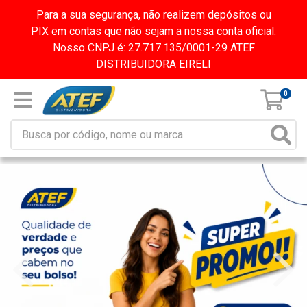
Para a sua segurança, não realizem depósitos ou
PIX em contas que não sejam a nossa conta oficial.
Nosso CNPJ é: 27.717.135/0001-29 ATEF
DISTRIBUIDORA EIRELI
0