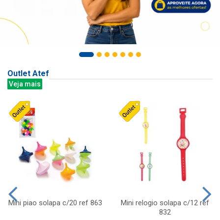
Outlet Atef
Veja mais
Mini piao solapa c/20 ref 863
Mini relogio solapa c/12 ref
832