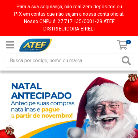
Para a sua segurança, não realizem depósitos ou
PIX em contas que não sejam a nossa conta oficial.
Nosso CNPJ é: 27.717.135/0001-29 ATEF
DISTRIBUIDORA EIRELI
0