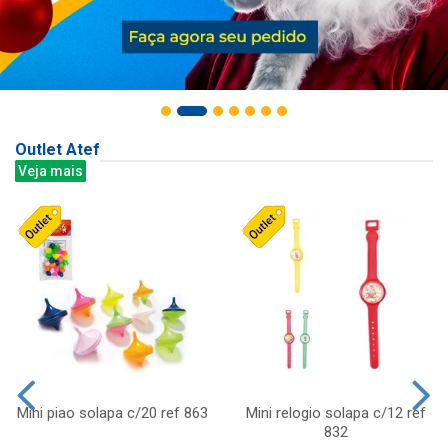
Outlet Atef
Veja mais
Mini piao solapa c/20 ref 863
Mini relogio solapa c/12 ref
832