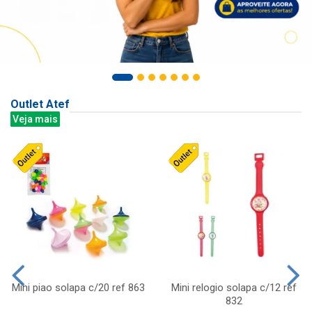
Outlet Atef
Veja mais
Mini piao solapa c/20 ref 863
Mini relogio solapa c/12 ref
832