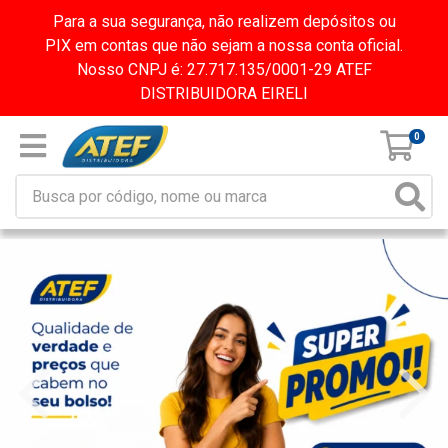
Para a sua segurança, não realizem depósitos ou
PIX em contas que não sejam a nossa conta oficial.
Nosso CNPJ é: 27.717.135/0001-29 ATEF
DISTRIBUIDORA EIRELI
0