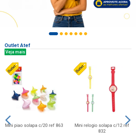
Outlet Atef
Veja mais
Mini piao solapa c/20 ref 863
Mini relogio solapa c/12 ref
832