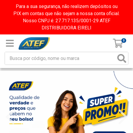
Para a sua segurança, não realizem depósitos ou
PIX em contas que não sejam a nossa conta oficial.
Nosso CNPJ é: 27.717.135/0001-29 ATEF
DISTRIBUIDORA EIRELI
0