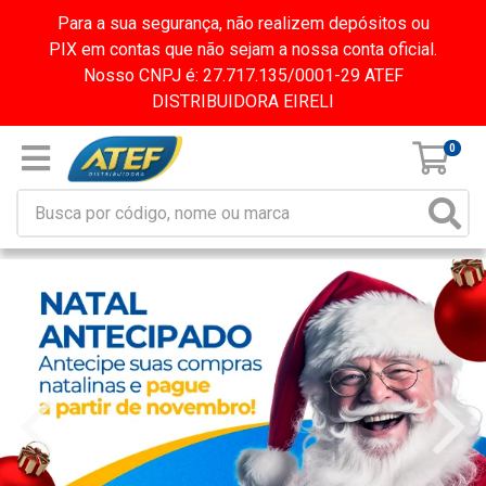
Para a sua segurança, não realizem depósitos ou
PIX em contas que não sejam a nossa conta oficial.
Nosso CNPJ é: 27.717.135/0001-29 ATEF
DISTRIBUIDORA EIRELI
0