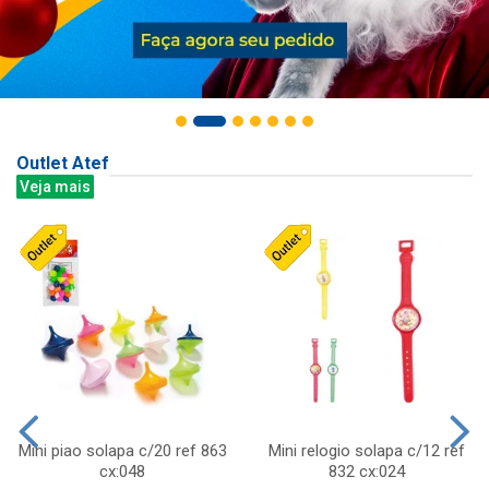
Outlet Atef
Veja mais
Mini piao solapa c/20 ref 863
Mini relogio solapa c/12 ref
cx:048
832 cx:024