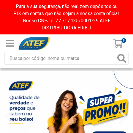
Para a sua segurança, não realizem depósitos ou
PIX em contas que não sejam a nossa conta oficial.
Nosso CNPJ é: 27.717.135/0001-29 ATEF
DISTRIBUIDORA EIRELI
0