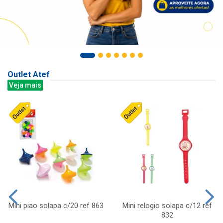
Outlet Atef
Veja mais
Mini piao solapa c/20 ref 863
Mini relogio solapa c/12 ref
832