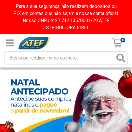
Para a sua segurança, não realizem depósitos ou
PIX em contas que não sejam a nossa conta oficial.
Nosso CNPJ é: 27.717.135/0001-29 ATEF
DISTRIBUIDORA EIRELI
0