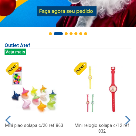
Outlet Atef
Veja mais
Mini piao solapa c/20 ref 863
Mini relogio solapa c/12 ref
832