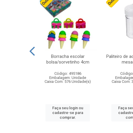
cores sortidas
Borracha escolar
Paliteiro de a
ref 130s
bolsa/sorvetinho 4cm
mesa 
: 826147
Código: 495186
Código
m: Unidade
Embalagem: Unidade
Embalage
160 Unidade(s)
Caixa Com: 576 Unidade(s)
Caixa Com: 
u login ou
Faça seu login ou
Faça seu
e-se para
cadastre-se para
cadastr
prar.
comprar.
com