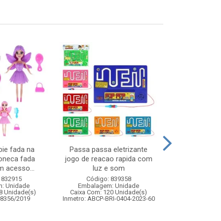
ie fada na
Passa passa eletrizante
Bambole col
boneca fada
jogo de reacao rapida com
unidades
 acesso...
luz e som
Código:
 832915
Código: 839358
Embalagem
: Unidade
Embalagem: Unidade
Caixa Com: 1
8 Unidade(s)
Caixa Com: 120 Unidade(s)
Inmetro: 0
08356/2019
Inmetro: ABCP-BRI-0404-2023-60