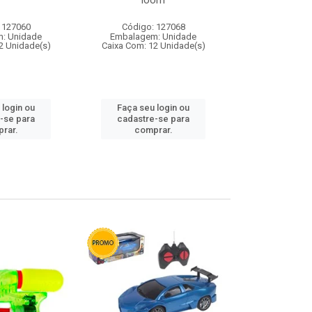
loom
 127060
Código: 127068
Código:
: Unidade
Embalagem: Unidade
Embalagem
2 Unidade(s)
Caixa Com: 12 Unidade(s)
Caixa Com: 1
 login ou
Faça seu login ou
Faça seu 
-se para
cadastre-se para
cadastre
rar.
comprar.
comp