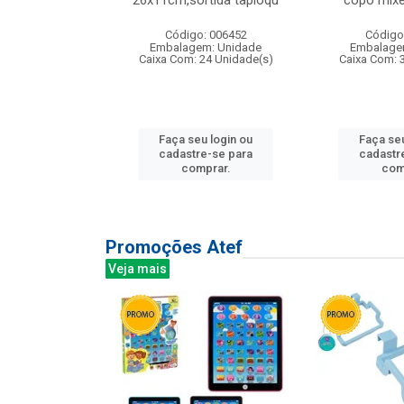
irios
26x11cm,sortida tapioqu
copo mixe
: 135177
Código: 006452
Código
m: Unidade
Embalagem: Unidade
Embalage
12 Unidade(s)
Caixa Com: 24 Unidade(s)
Caixa Com: 
u login ou
Faça seu login ou
Faça seu
e-se para
cadastre-se para
cadastr
prar.
comprar.
com
Promoções Atef
Veja mais