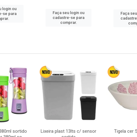
 login ou
Faça seu login ou
Faça seu
e-se para
cadastre-se para
cadastre
prar.
comprar.
comp
380ml sortido
Lixeira plast 13lts c/ sensor
Tigela cer