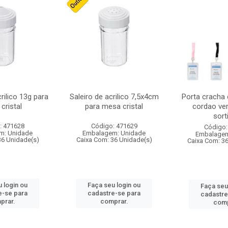
crilico 13g para
Saleiro de acrilico 7,5x4cm
Porta cracha
cristal
para mesa cristal
cordao ver
sort
: 471628
Código: 471629
Código:
m: Unidade
Embalagem: Unidade
Embalagem
36 Unidade(s)
Caixa Com: 36 Unidade(s)
Caixa Com: 3
 login ou
Faça seu login ou
Faça seu
e-se para
cadastre-se para
cadastre
prar.
comprar.
comp