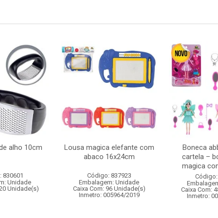
de alho 10cm
Lousa magica elefante com
Boneca abb
abaco 16x24cm
cartela – 
magica com
: 830601
Código: 837923
Código:
m: Unidade
Embalagem: Unidade
Embalagem
20 Unidade(s)
Caixa Com: 96 Unidade(s)
Caixa Com: 4
Inmetro: 005964/2019
Inmetro: 0