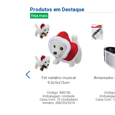
Produtos em Destaque
Veja mais
ado multiuso
Pet natalino musical
Amassador 
l 40x70cm
9,5x16x13cm
: 831322
Código: 840156
Código
m: Unidade
Embalagem: Unidade
Embalage
144 Unidade(s)
Caixa Com: 72 Unidade(s)
Caixa Com: 1
Inmetro: 006720/2019