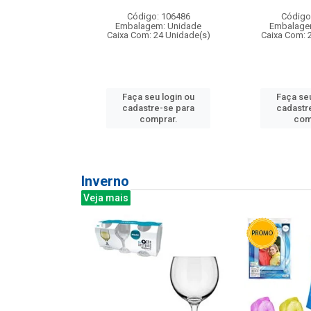
: 275814
Código: 106486
Código
m: Unidade
Embalagem: Unidade
Embalage
240 Unidade(s)
Caixa Com: 24 Unidade(s)
Caixa Com: 
u login ou
Faça seu login ou
Faça seu
e-se para
cadastre-se para
cadastr
prar.
comprar.
com
Inverno
Veja mais