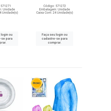
 571271
Código: 571272
Código:
: Unidade
Embalagem: Unidade
Embalagem
4 Unidade(s)
Caixa Com: 24 Unidade(s)
Caixa Com: 4
 login ou
Faça seu login ou
Faça seu 
-se para
cadastre-se para
cadastre
rar.
comprar.
comp