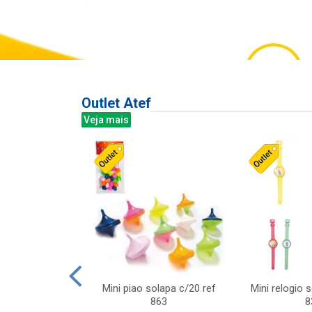
Outlet Atef
Veja mais
last c/div
Mini piao solapa c/20 ref
Mini relogio 
m ursinhos sor
863
8