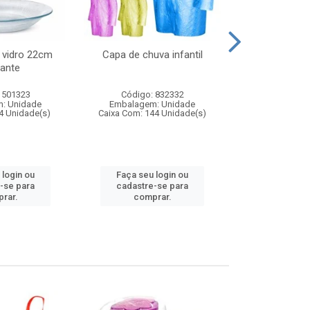
 vidro 22cm
Capa de chuva infantil
Jg prato fun
ante
diam
 501323
Código: 832332
Código:
: Unidade
Embalagem: Unidade
Embalagem
4 Unidade(s)
Caixa Com: 144 Unidade(s)
Caixa Com: 6
 login ou
Faça seu login ou
Faça seu 
-se para
cadastre-se para
cadastre
rar.
comprar.
comp