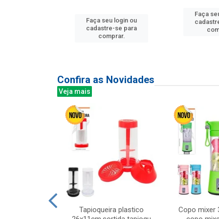
u login ou
Faça seu
Faça seu login ou
e-se para
cadastr
cadastre-se para
prar.
com
comprar.
Confira as Novidades
Veja mais
mesa cer 18cm
Tapioqueira plastico
Copo mixer 