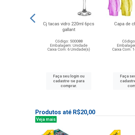
o raso 25,5cm
Cj tacas vidro 220ml 6pcs
Capa de c
e petala
gallant
: 503787
Código: 500088
Código
m: Unidade
Embalagem: Unidade
Embalage
24 Unidade(s)
Caixa Com: 6 Unidade(s)
Caixa Com: 1
u login ou
Faça seu login ou
Faça seu
e-se para
cadastre-se para
cadastr
prar.
comprar.
com
Produtos até R$20,00
Veja mais