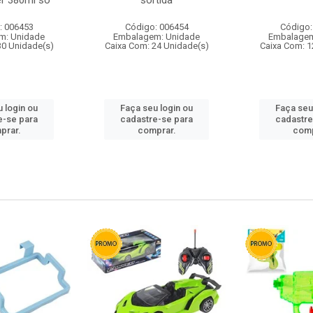
r 380ml so
sortida
: 006453
Código: 006454
Código:
m: Unidade
Embalagem: Unidade
Embalagem
30 Unidade(s)
Caixa Com: 24 Unidade(s)
Caixa Com: 1
 login ou
Faça seu login ou
Faça seu
e-se para
cadastre-se para
cadastre
prar.
comprar.
comp