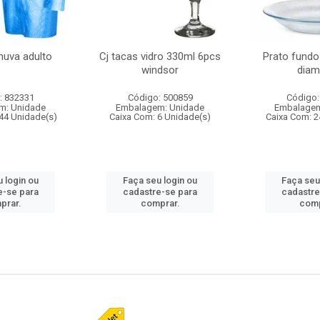
huva adulto
Cj tacas vidro 330ml 6pcs
Prato fundo
windsor
diam
: 832331
Código: 500859
Código:
m: Unidade
Embalagem: Unidade
Embalagem
44 Unidade(s)
Caixa Com: 6 Unidade(s)
Caixa Com: 2
 login ou
Faça seu login ou
Faça seu
e-se para
cadastre-se para
cadastre
prar.
comprar.
comp