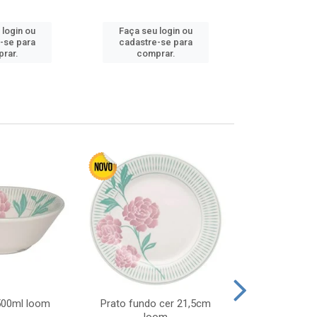
Faça seu 
 login ou
Faça seu login ou
cadastre
-se para
cadastre-se para
comp
rar.
comprar.
 500ml loom
Prato fundo cer 21,5cm
Prato raso c