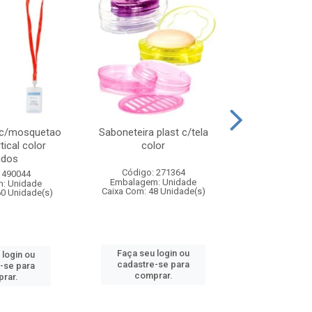
 c/mosquetao
Saboneteira plast c/tela
Prato plas
tical color
color
colo
idos
Código: 271364
Código:
 490044
Embalagem: Unidade
Embalagem
: Unidade
Caixa Com: 48 Unidade(s)
Caixa Com: 4
60 Unidade(s)
Faça seu login ou
Faça seu 
 login ou
cadastre-se para
cadastre
-se para
comprar.
comp
rar.