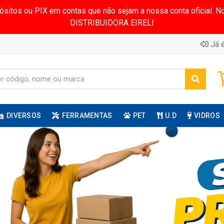
pósitos ou PIX em contas que não sejam a nossa conta oficial.
DISTRIBUIDORA EIRELI
Já é
DIVERSOS
FERRAMENTAS
PET
U.D
VIDROS