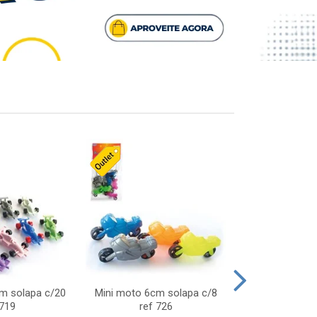
cm solapa c/20
Mini moto 6cm solapa c/8
Giro helice so
 719
ref 726
75