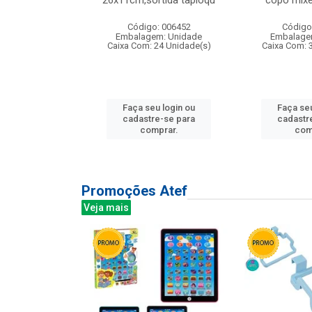
irios
26x11cm,sortida tapioqu
copo mixe
: 135177
Código: 006452
Código
m: Unidade
Embalagem: Unidade
Embalage
12 Unidade(s)
Caixa Com: 24 Unidade(s)
Caixa Com: 
u login ou
Faça seu login ou
Faça seu
e-se para
cadastre-se para
cadastr
prar.
comprar.
com
Promoções Atef
Veja mais