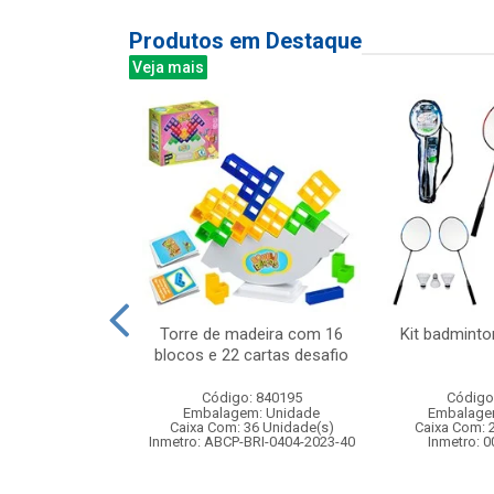
Produtos em Destaque
Veja mais
tomada led 3d
Torre de madeira com 16
Kit badminto
hores amigos
blocos e 22 cartas desafio
: 836344
Código: 840195
Código
m: Unidade
Embalagem: Unidade
Embalage
120 Unidade(s)
Caixa Com: 36 Unidade(s)
Caixa Com: 
Inmetro: ABCP-BRI-0404-2023-40
Inmetro: 