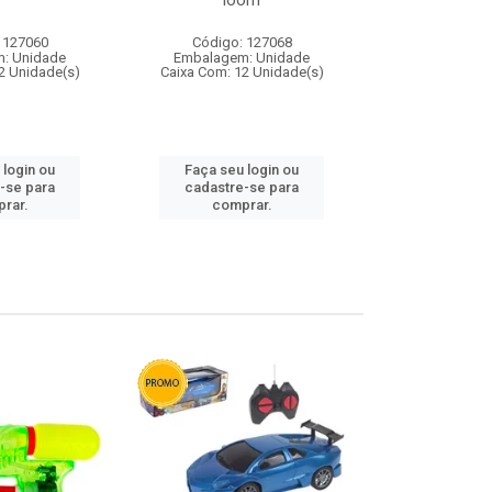
loom
 127060
Código: 127068
Código:
: Unidade
Embalagem: Unidade
Embalagem
2 Unidade(s)
Caixa Com: 12 Unidade(s)
Caixa Com: 1
 login ou
Faça seu login ou
Faça seu 
-se para
cadastre-se para
cadastre
rar.
comprar.
comp