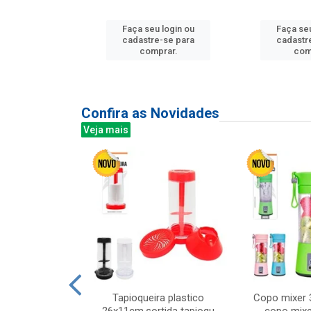
u login ou
Faça seu login ou
Faça seu
e-se para
cadastre-se para
cadastr
prar.
comprar.
com
Confira as Novidades
Veja mais
mesa cer 18cm
Tapioqueira plastico
Copo mixer 