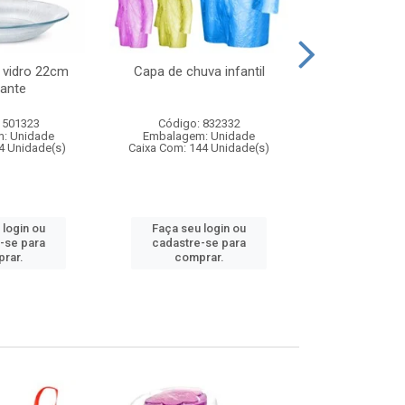
 vidro 22cm
Capa de chuva infantil
Jg prato fun
ante
diam
 501323
Código: 832332
Código:
: Unidade
Embalagem: Unidade
Embalagem
4 Unidade(s)
Caixa Com: 144 Unidade(s)
Caixa Com: 6
 login ou
Faça seu login ou
Faça seu 
-se para
cadastre-se para
cadastre
rar.
comprar.
comp