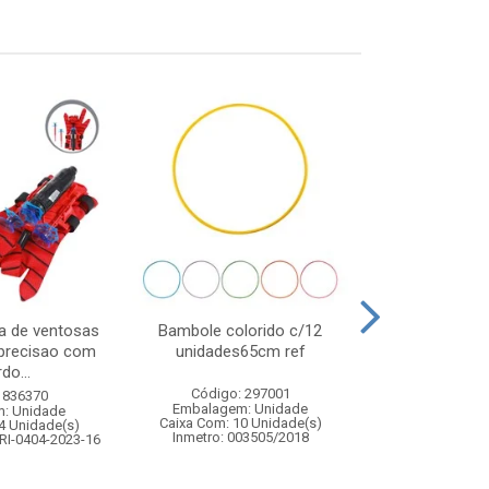
a de ventosas
Bambole colorido c/12
Pistola lanc
 precisao com
unidades65cm ref
do...
Código: 297001
Código:
 836370
Embalagem: Unidade
Embalagem
: Unidade
Caixa Com: 10 Unidade(s)
Caixa Com: 2
4 Unidade(s)
Inmetro: 003505/2018
Inmetro: 0
RI-0404-2023-16