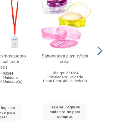
 c/mosquetao
Saboneteira plast c/tela
Prato plas
tical color
color
colo
idos
Código: 271364
Código:
 490044
Embalagem: Unidade
Embalagem
: Unidade
Caixa Com: 48 Unidade(s)
Caixa Com: 4
60 Unidade(s)
Faça seu login ou
Faça seu 
 login ou
cadastre-se para
cadastre
-se para
comprar.
comp
rar.