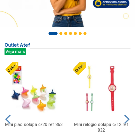
Outlet Atef
Veja mais
Mini piao solapa c/20 ref 863
Mini relogio solapa c/12 ref
832