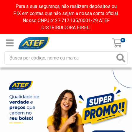
Para a sua segurança, não realizem depósitos ou
PIX em contas que não sejam a nossa conta oficial.
Nosso CNPJ é: 27.717.135/0001-29 ATEF
DISTRIBUIDORA EIRELI
0