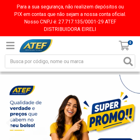
Para a sua segurança, não realizem depósitos ou
PIX em contas que não sejam a nossa conta oficial.
Nosso CNPJ é: 27.717.135/0001-29 ATEF
DISTRIBUIDORA EIRELI
0