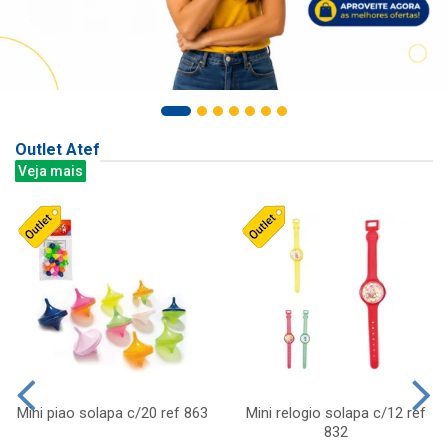
Outlet Atef
Veja mais
Mini piao solapa c/20 ref 863
Mini relogio solapa c/12 ref
832