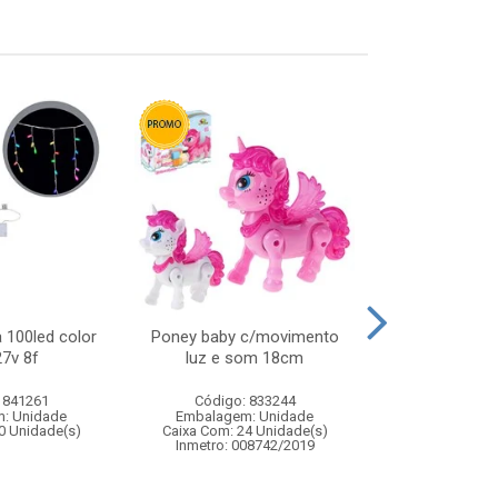
 100led color
Poney baby c/movimento
Piao light s
7v 8f
luz e som 18cm
infan
 841261
Código: 833244
Código:
: Unidade
Embalagem: Unidade
Embalagem
0 Unidade(s)
Caixa Com: 24 Unidade(s)
Caixa Com: 12
Inmetro: 008742/2019
Inmetro: 0