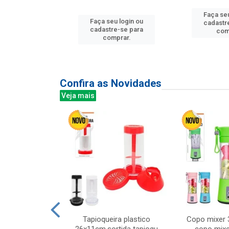
u login ou
Faça seu
Faça seu login ou
e-se para
cadastr
cadastre-se para
prar.
com
comprar.
Confira as Novidades
Veja mais
mesa cer 18cm
Tapioqueira plastico
Copo mixer 