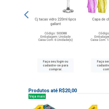
 vidro 23,5cm
Cj tacas vidro 220ml 6pcs
Capa de c
e petala
gallant
: 503788
Código: 500088
Código
m: Unidade
Embalagem: Unidade
Embalage
24 Unidade(s)
Caixa Com: 6 Unidade(s)
Caixa Com: 1
u login ou
Faça seu login ou
Faça seu
e-se para
cadastre-se para
cadastr
prar.
comprar.
com
Produtos até R$20,00
Veja mais