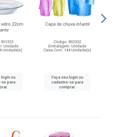
 vidro 22cm
Capa de chuva infantil
Jg prato fun
ante
diam
 501323
Código: 832332
Código:
: Unidade
Embalagem: Unidade
Embalagem
4 Unidade(s)
Caixa Com: 144 Unidade(s)
Caixa Com: 6
 login ou
Faça seu login ou
Faça seu 
-se para
cadastre-se para
cadastre
rar.
comprar.
comp