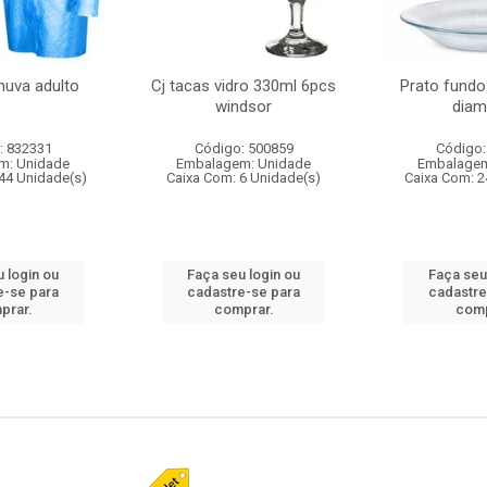
huva adulto
Cj tacas vidro 330ml 6pcs
Prato fundo
windsor
diam
: 832331
Código: 500859
Código:
m: Unidade
Embalagem: Unidade
Embalagem
44 Unidade(s)
Caixa Com: 6 Unidade(s)
Caixa Com: 2
 login ou
Faça seu login ou
Faça seu
e-se para
cadastre-se para
cadastre
prar.
comprar.
comp