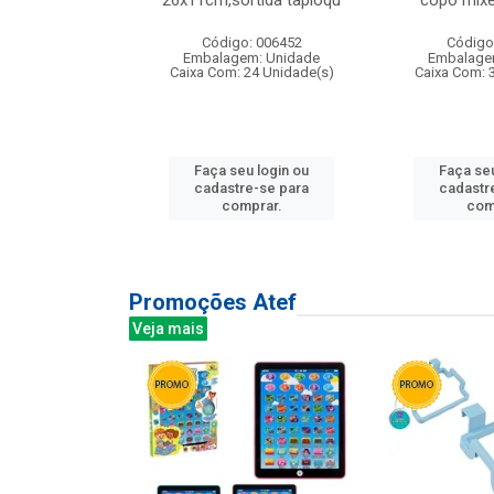
irios
26x11cm,sortida tapioqu
copo mixe
: 135177
Código: 006452
Código
m: Unidade
Embalagem: Unidade
Embalage
12 Unidade(s)
Caixa Com: 24 Unidade(s)
Caixa Com: 
u login ou
Faça seu login ou
Faça seu
e-se para
cadastre-se para
cadastr
prar.
comprar.
com
Promoções Atef
Veja mais