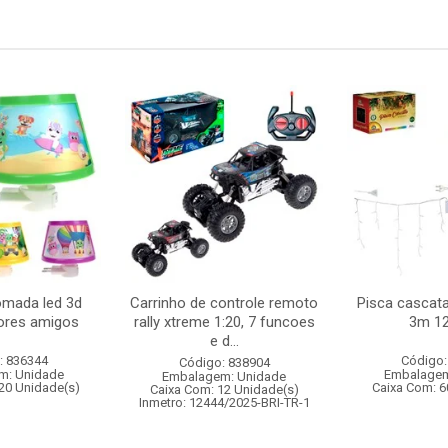
omada led 3d
Carrinho de controle remoto
Pisca cascata
hores amigos
rally xtreme 1:20, 7 funcoes
3m 12
e d...
: 836344
Código:
Código: 838904
m: Unidade
Embalagem
Embalagem: Unidade
20 Unidade(s)
Caixa Com: 6
Caixa Com: 12 Unidade(s)
Inmetro: 12444/2025-BRI-TR-1