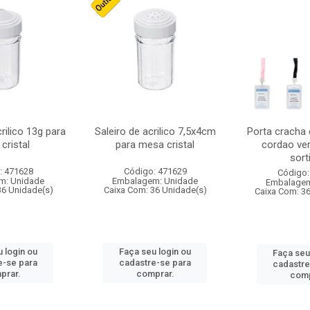
crilico 13g para
Saleiro de acrilico 7,5x4cm
Porta cracha
cristal
para mesa cristal
cordao ver
sort
: 471628
Código: 471629
Código:
m: Unidade
Embalagem: Unidade
Embalagem
36 Unidade(s)
Caixa Com: 36 Unidade(s)
Caixa Com: 3
 login ou
Faça seu login ou
Faça seu
e-se para
cadastre-se para
cadastre
prar.
comprar.
comp