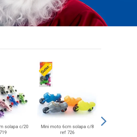
cm solapa c/20
Mini moto 6cm solapa c/8
Giro helice so
 719
ref 726
75