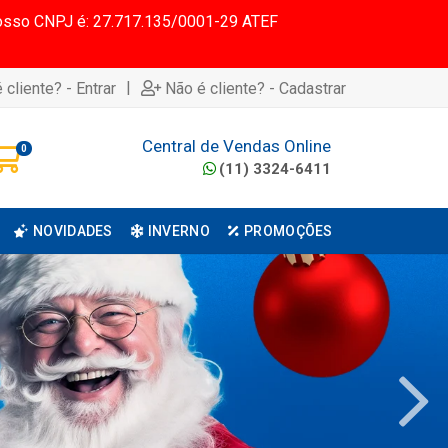
 Nosso CNPJ é: 27.717.135/0001-29 ATEF
|
 cliente? - Entrar
Não é cliente? - Cadastrar
Central de Vendas Online
0
(11) 3324-6411
NOVIDADES
INVERNO
PROMOÇÕES