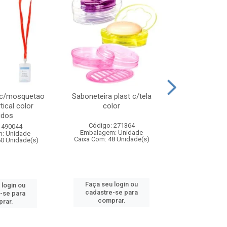
 c/mosquetao
Saboneteira plast c/tela
Prato plas
tical color
color
colo
idos
Código: 271364
Código:
 490044
Embalagem: Unidade
Embalagem
: Unidade
Caixa Com: 48 Unidade(s)
Caixa Com: 4
60 Unidade(s)
Faça seu login ou
Faça seu 
 login ou
cadastre-se para
cadastre
-se para
comprar.
comp
rar.