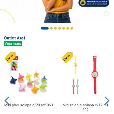
Outlet Atef
Veja mais
Mini piao solapa c/20 ref 863
Mini relogio solapa c/12 ref
832