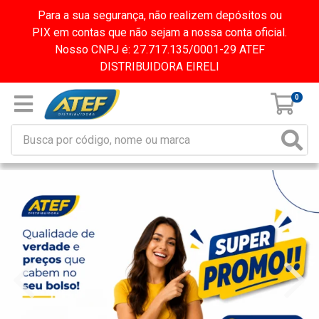
Para a sua segurança, não realizem depósitos ou
PIX em contas que não sejam a nossa conta oficial.
Nosso CNPJ é: 27.717.135/0001-29 ATEF
DISTRIBUIDORA EIRELI
0