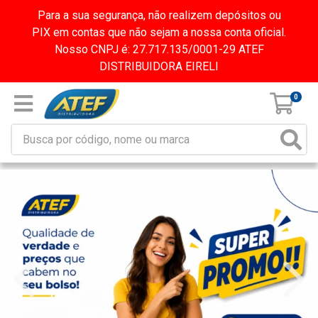
Para a sua segurança, não realizem depósitos ou
PIX em contas que não sejam a nossa conta oficial.
Nosso CNPJ é: 27.717.135/0001-29 ATEF
DISTRIBUIDORA EIRELI
0