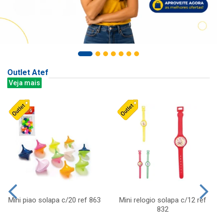
Outlet Atef
Veja mais
Mini piao solapa c/20 ref 863
Mini relogio solapa c/12 ref
832