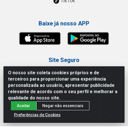
TikTok
Baixe já nosso APP
Site Seguro
O nosso site coleta cookies próprios e de
terceiros para proporcionar uma experiência
personalizada ao usuário, apresentar publicidade
relevante de acordo com o seu perfil e melhorar a
Loja / Showroom
qualidade do nosso site.
Aceitar
Negar não essenciais
Tel.: (11) 3227-0546
Av Vautier, 587/597 - Pari - São Paulo/SP
Preferências de Cookies