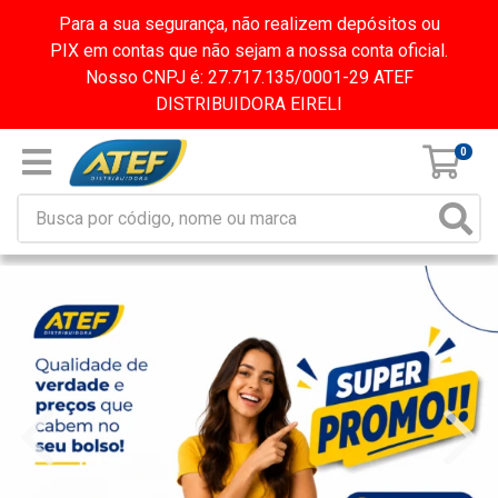
Para a sua segurança, não realizem depósitos ou
PIX em contas que não sejam a nossa conta oficial.
Nosso CNPJ é: 27.717.135/0001-29 ATEF
DISTRIBUIDORA EIRELI
0