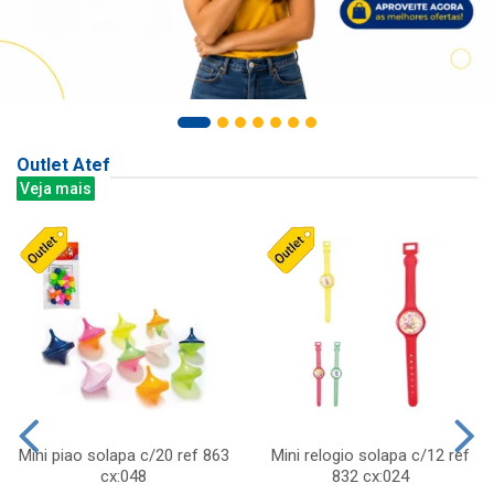
Outlet Atef
Veja mais
Mini piao solapa c/20 ref 863
Mini relogio solapa c/12 ref
cx:048
832 cx:024