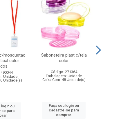
 c/mosquetao
Saboneteira plast c/tela
Prato plas
tical color
color
colo
idos
Código: 271364
Código:
 490044
Embalagem: Unidade
Embalagem
: Unidade
Caixa Com: 48 Unidade(s)
Caixa Com: 4
60 Unidade(s)
Faça seu login ou
Faça seu 
 login ou
cadastre-se para
cadastre
-se para
comprar.
comp
rar.