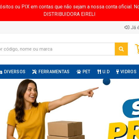
pósitos ou PIX em contas que não sejam a nossa conta oficial.
DISTRIBUIDORA EIRELI
Já é
DIVERSOS
FERRAMENTAS
PET
U.D
VIDROS