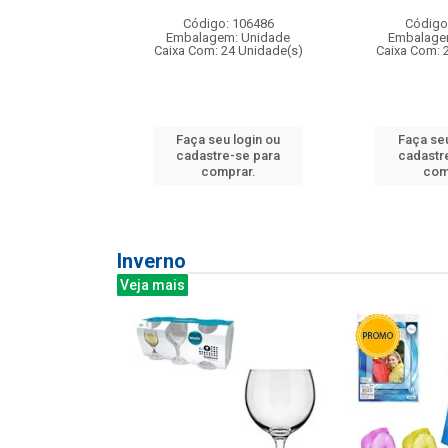
: 275814
Código: 106486
Código
m: Unidade
Embalagem: Unidade
Embalage
240 Unidade(s)
Caixa Com: 24 Unidade(s)
Caixa Com: 
u login ou
Faça seu login ou
Faça seu
e-se para
cadastre-se para
cadastr
prar.
comprar.
com
Inverno
Veja mais