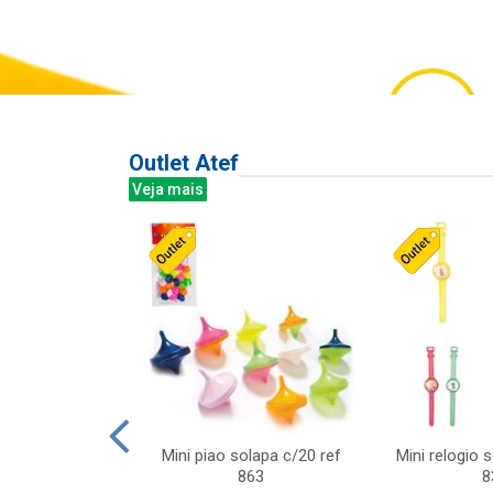
Outlet Atef
Veja mais
last c/div
Mini piao solapa c/20 ref
Mini relogio 
m ursinhos sor
863
8