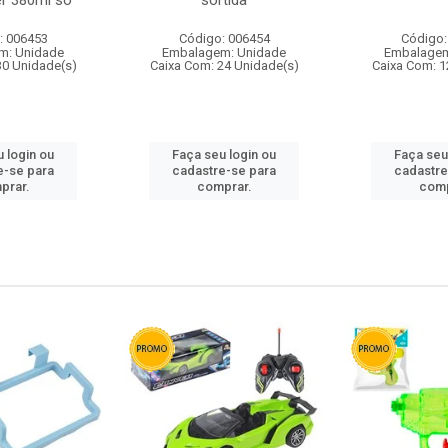
r 380ml so
sortida
: 006453
Código: 006454
Código:
m: Unidade
Embalagem: Unidade
Embalagem
30 Unidade(s)
Caixa Com: 24 Unidade(s)
Caixa Com: 1
 login ou
Faça seu login ou
Faça seu
e-se para
cadastre-se para
cadastre
prar.
comprar.
comp