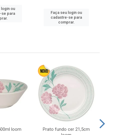
 login ou
Faça seu login ou
Faça seu 
-se para
cadastre-se para
cadastre
rar.
comprar.
comp
 500ml loom
Prato fundo cer 21,5cm
Prato raso c