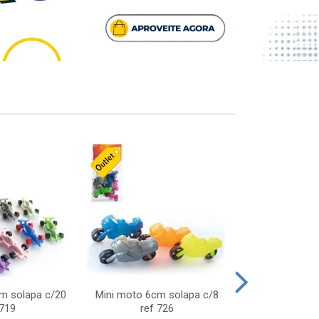
cm solapa c/20
Mini moto 6cm solapa c/8
Giro helice so
 719
ref 726
75