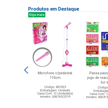
Produtos em Destaque
Veja mais
grs no pote
Microfone c/pedestal
Passa passa
molde
110cm
jogo de reac
luz 
: 839023
Código: 832925
Código
m: Unidade
Embalagem: Unidade
Embalage
144 Unidade(s)
Caixa Com: 12 Unidade(s)
Caixa Com: 1
BRI-0404-2023-53
Inmetro: 006765/2019
Inmetro: ABCP-