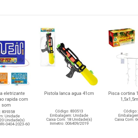
 eletrizante
Pistola lanca agua 41cm
Pisca cortina 
ao rapida com
1,5x1,5m
e som
Código: 830513
Código:
: 839358
Embalagem: Unidade
Embalagem
m: Unidade
Caixa Com: 18 Unidade(s)
Caixa Com: 6
20 Unidade(s)
Inmetro: 006409/2019
BRI-0404-2023-60