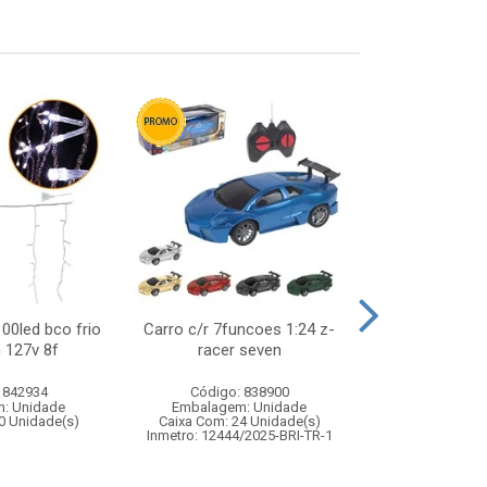
100led bco frio
Carro c/r 7funcoes 1:24 z-
Bola de fute
 127v 8f
racer seven
 842934
Código: 838900
Código:
: Unidade
Embalagem: Unidade
Embalagem
0 Unidade(s)
Caixa Com: 24 Unidade(s)
Caixa Com: 10
Inmetro: 12444/2025-BRI-TR-1
Inmetro: 0