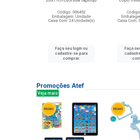
irios
26x11cm,sortida tapioqu
copo mixe
: 135177
Código: 006452
Código
m: Unidade
Embalagem: Unidade
Embalage
12 Unidade(s)
Caixa Com: 24 Unidade(s)
Caixa Com: 
u login ou
Faça seu login ou
Faça seu
e-se para
cadastre-se para
cadastr
prar.
comprar.
com
Promoções Atef
Veja mais