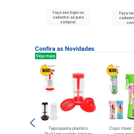
u login ou
Faça seu login ou
Faça seu
e-se para
cadastre-se para
cadastr
prar.
comprar.
com
Confira as Novidades
Veja mais
mesa cer 18cm
Tapioqueira plastico
Copo mixer 