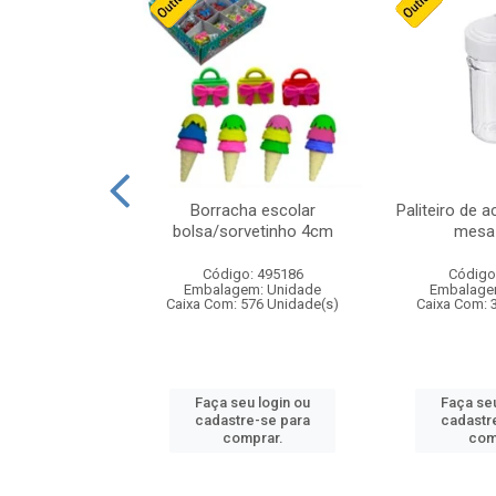
cores sortidas
Borracha escolar
Paliteiro de a
ref 130s
bolsa/sorvetinho 4cm
mesa 
: 826147
Código: 495186
Código
m: Unidade
Embalagem: Unidade
Embalage
160 Unidade(s)
Caixa Com: 576 Unidade(s)
Caixa Com: 
u login ou
Faça seu login ou
Faça seu
e-se para
cadastre-se para
cadastr
prar.
comprar.
com