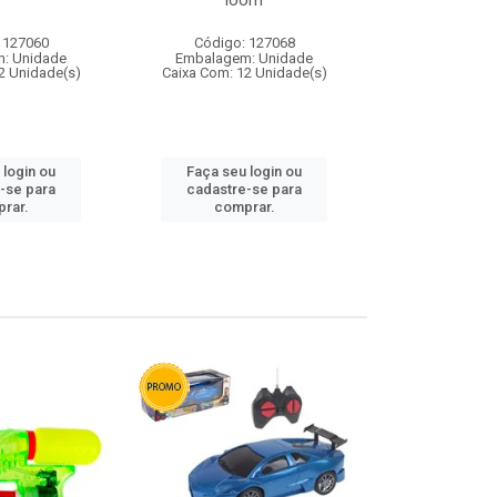
loom
 127060
Código: 127068
Código:
: Unidade
Embalagem: Unidade
Embalagem
2 Unidade(s)
Caixa Com: 12 Unidade(s)
Caixa Com: 1
 login ou
Faça seu login ou
Faça seu 
-se para
cadastre-se para
cadastre
rar.
comprar.
comp