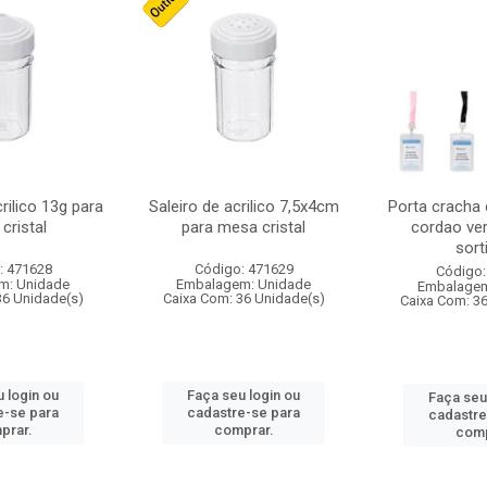
crilico 13g para
Saleiro de acrilico 7,5x4cm
Porta cracha
cristal
para mesa cristal
cordao ver
sort
: 471628
Código: 471629
Código:
m: Unidade
Embalagem: Unidade
Embalagem
36 Unidade(s)
Caixa Com: 36 Unidade(s)
Caixa Com: 3
 login ou
Faça seu login ou
Faça seu
e-se para
cadastre-se para
cadastre
prar.
comprar.
comp