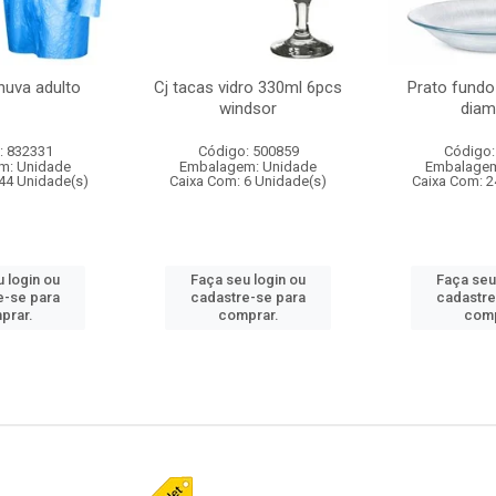
huva adulto
Cj tacas vidro 330ml 6pcs
Prato fundo
windsor
diam
: 832331
Código: 500859
Código:
m: Unidade
Embalagem: Unidade
Embalagem
44 Unidade(s)
Caixa Com: 6 Unidade(s)
Caixa Com: 2
 login ou
Faça seu login ou
Faça seu
e-se para
cadastre-se para
cadastre
prar.
comprar.
comp