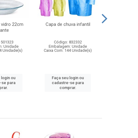
 vidro 22cm
Capa de chuva infantil
Jg prato fun
ante
diam
 501323
Código: 832332
Código:
: Unidade
Embalagem: Unidade
Embalagem
4 Unidade(s)
Caixa Com: 144 Unidade(s)
Caixa Com: 6
 login ou
Faça seu login ou
Faça seu 
-se para
cadastre-se para
cadastre
rar.
comprar.
comp