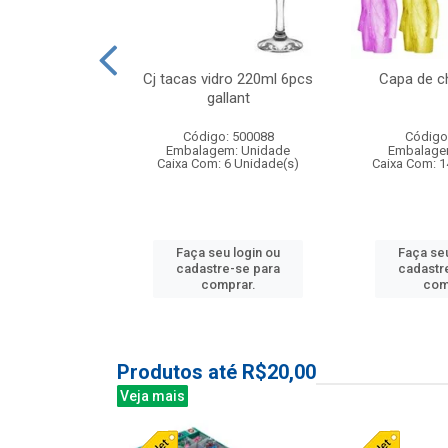
o raso 25,5cm
Cj tacas vidro 220ml 6pcs
Capa de c
e petala
gallant
: 503787
Código: 500088
Código
m: Unidade
Embalagem: Unidade
Embalage
24 Unidade(s)
Caixa Com: 6 Unidade(s)
Caixa Com: 1
u login ou
Faça seu login ou
Faça seu
e-se para
cadastre-se para
cadastr
prar.
comprar.
com
Produtos até R$20,00
Veja mais