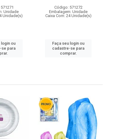
 571271
Código: 571272
Código:
: Unidade
Embalagem: Unidade
Embalagem
4 Unidade(s)
Caixa Com: 24 Unidade(s)
Caixa Com: 4
 login ou
Faça seu login ou
Faça seu 
-se para
cadastre-se para
cadastre
rar.
comprar.
comp