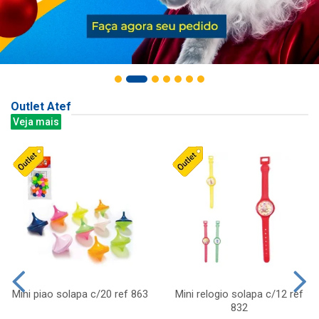
Outlet Atef
Veja mais
Mini piao solapa c/20 ref 863
Mini relogio solapa c/12 ref
832