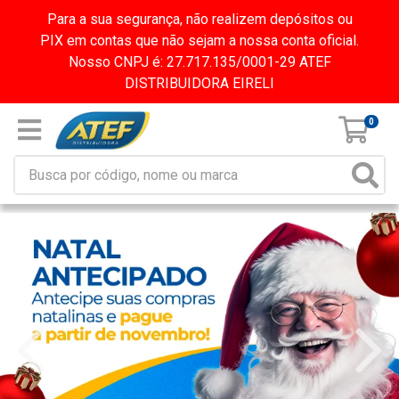
Para a sua segurança, não realizem depósitos ou
PIX em contas que não sejam a nossa conta oficial.
Nosso CNPJ é: 27.717.135/0001-29 ATEF
DISTRIBUIDORA EIRELI
0