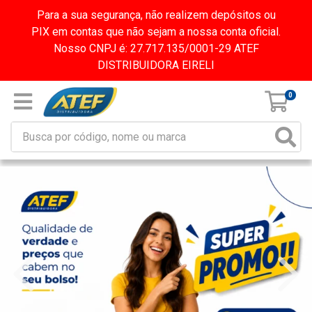
Para a sua segurança, não realizem depósitos ou
PIX em contas que não sejam a nossa conta oficial.
Nosso CNPJ é: 27.717.135/0001-29 ATEF
DISTRIBUIDORA EIRELI
0