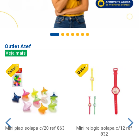
Outlet Atef
Veja mais
Mini piao solapa c/20 ref 863
Mini relogio solapa c/12 ref
832