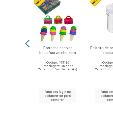
cores sortidas
Borracha escolar
Paliteiro de a
ref 130s
bolsa/sorvetinho 4cm
mesa 
: 826147
Código: 495186
Código
m: Unidade
Embalagem: Unidade
Embalage
160 Unidade(s)
Caixa Com: 576 Unidade(s)
Caixa Com: 
u login ou
Faça seu login ou
Faça seu
e-se para
cadastre-se para
cadastr
prar.
comprar.
com