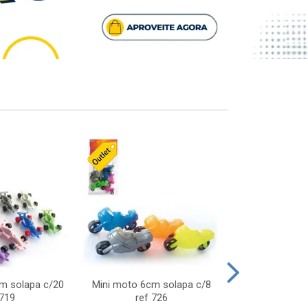
cm solapa c/20
Mini moto 6cm solapa c/8
Giro helice so
 719
ref 726
75