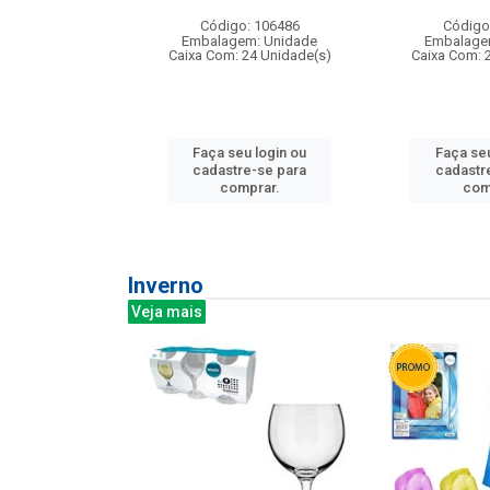
: 275814
Código: 106486
Código
m: Unidade
Embalagem: Unidade
Embalage
240 Unidade(s)
Caixa Com: 24 Unidade(s)
Caixa Com: 
u login ou
Faça seu login ou
Faça seu
e-se para
cadastre-se para
cadastr
prar.
comprar.
com
Inverno
Veja mais