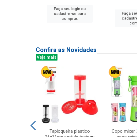
Faça seu login ou
u login ou
Faça seu
cadastre-se para
e-se para
cadastr
comprar.
prar.
com
Confira as Novidades
Veja mais
mesa cer 18cm
Tapioqueira plastico
Copo mixer 