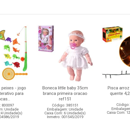
 peixes - jogo
Boneca little baby 35cm
Pisca arroz
terativo para
branca primeira oracao
quente 4,
cas...
ref151
Código:
: 830097
Código: 385151
Embalagem
m: Unidade
Embalagem: Unidade
Caixa Com: 1
24 Unidade(s)
Caixa Com: 6 Unidade(s)
004586/2019
Inmetro: 001545/2019