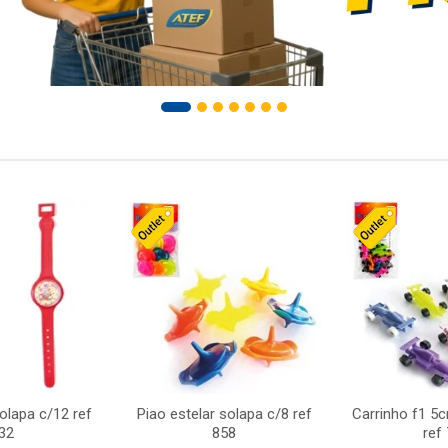
solapa c/12 ref
Piao estelar solapa c/8 ref
Carrinho f1 5
32
858
ref