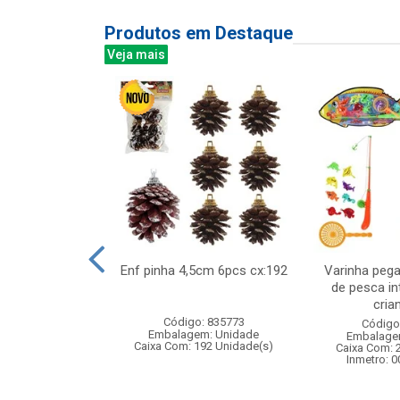
Produtos em Destaque
Veja mais
bie fada na
Enf pinha 4,5cm 6pcs cx:192
Varinha pega
 boneca fada
de pesca in
m acesso...
crian
Código: 835773
: 832915
Código
Embalagem: Unidade
m: Unidade
Embalage
Caixa Com: 192 Unidade(s)
48 Unidade(s)
Caixa Com: 
008356/2019
Inmetro: 