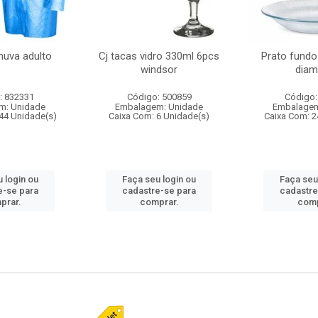
huva adulto
Cj tacas vidro 330ml 6pcs
Prato fundo
windsor
diam
: 832331
Código: 500859
Código:
m: Unidade
Embalagem: Unidade
Embalagem
44 Unidade(s)
Caixa Com: 6 Unidade(s)
Caixa Com: 2
 login ou
Faça seu login ou
Faça seu
e-se para
cadastre-se para
cadastre
prar.
comprar.
comp