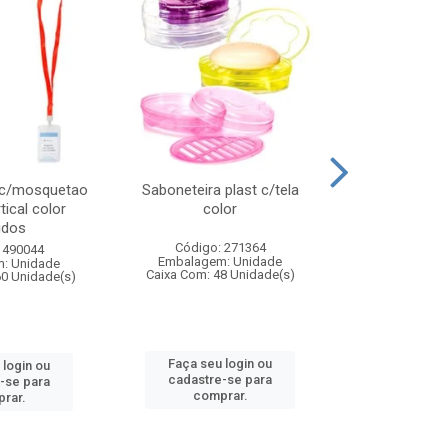
 c/mosquetao
Saboneteira plast c/tela
Prato plas
tical color
color
colo
idos
Código: 271364
Código:
 490044
Embalagem: Unidade
Embalagem
: Unidade
Caixa Com: 48 Unidade(s)
Caixa Com: 4
60 Unidade(s)
Faça seu login ou
Faça seu 
 login ou
cadastre-se para
cadastre
-se para
comprar.
comp
rar.