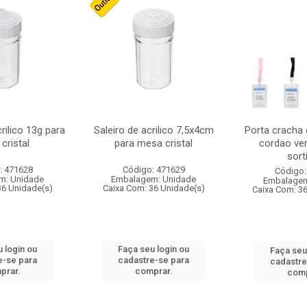
crilico 13g para
Saleiro de acrilico 7,5x4cm
Porta cracha
cristal
para mesa cristal
cordao ver
sort
: 471628
Código: 471629
Código:
m: Unidade
Embalagem: Unidade
Embalagem
36 Unidade(s)
Caixa Com: 36 Unidade(s)
Caixa Com: 3
 login ou
Faça seu login ou
Faça seu
e-se para
cadastre-se para
cadastre
prar.
comprar.
comp