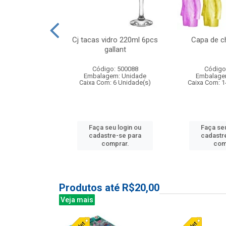
o raso 25,5cm
Cj tacas vidro 220ml 6pcs
Capa de c
e petala
gallant
: 503787
Código: 500088
Código
m: Unidade
Embalagem: Unidade
Embalage
24 Unidade(s)
Caixa Com: 6 Unidade(s)
Caixa Com: 1
u login ou
Faça seu login ou
Faça seu
e-se para
cadastre-se para
cadastr
prar.
comprar.
com
Produtos até R$20,00
Veja mais