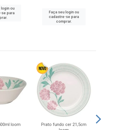
 login ou
Faça seu 
Faça seu login ou
-se para
cadastre
cadastre-se para
rar.
comp
comprar.
 500ml loom
Prato fundo cer 21,5cm
Prato raso c