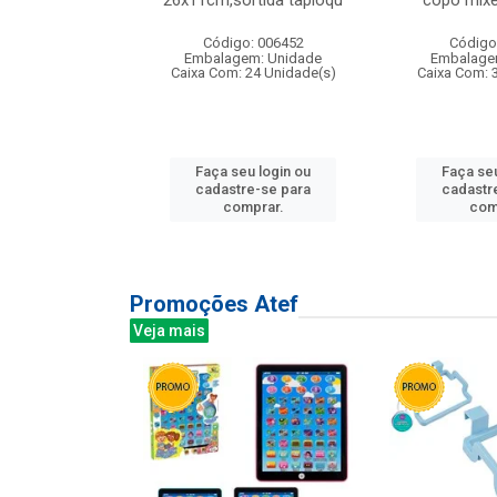
irios
26x11cm,sortida tapioqu
copo mixe
: 135177
Código: 006452
Código
m: Unidade
Embalagem: Unidade
Embalage
12 Unidade(s)
Caixa Com: 24 Unidade(s)
Caixa Com: 
u login ou
Faça seu login ou
Faça seu
e-se para
cadastre-se para
cadastr
prar.
comprar.
com
Promoções Atef
Veja mais