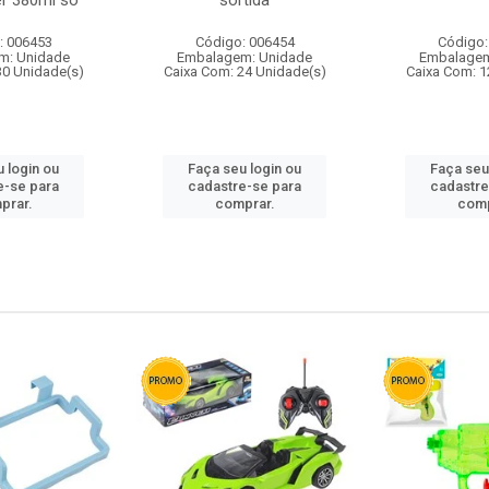
r 380ml so
sortida
: 006453
Código: 006454
Código:
m: Unidade
Embalagem: Unidade
Embalagem
30 Unidade(s)
Caixa Com: 24 Unidade(s)
Caixa Com: 1
 login ou
Faça seu login ou
Faça seu
e-se para
cadastre-se para
cadastre
prar.
comprar.
comp