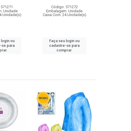
 571271
Código: 571272
Código:
: Unidade
Embalagem: Unidade
Embalagem
4 Unidade(s)
Caixa Com: 24 Unidade(s)
Caixa Com: 4
 login ou
Faça seu login ou
Faça seu 
-se para
cadastre-se para
cadastre
rar.
comprar.
comp