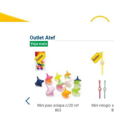
Outlet Atef
Veja mais
last c/div
Mini piao solapa c/20 ref
Mini relogio 
m ursinhos sor
863
8