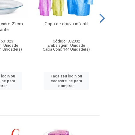
 vidro 22cm
Capa de chuva infantil
Jg prato fun
ante
diam
 501323
Código: 832332
Código:
: Unidade
Embalagem: Unidade
Embalagem
4 Unidade(s)
Caixa Com: 144 Unidade(s)
Caixa Com: 6
 login ou
Faça seu login ou
Faça seu 
-se para
cadastre-se para
cadastre
rar.
comprar.
comp