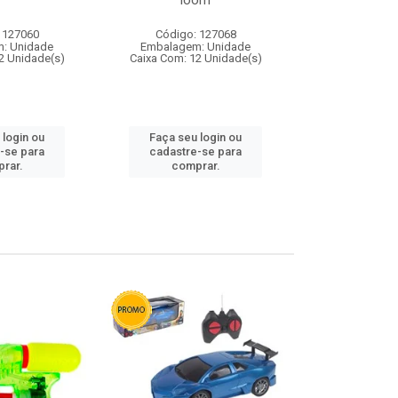
loom
 127060
Código: 127068
Código:
: Unidade
Embalagem: Unidade
Embalagem
2 Unidade(s)
Caixa Com: 12 Unidade(s)
Caixa Com: 1
 login ou
Faça seu login ou
Faça seu 
-se para
cadastre-se para
cadastre
rar.
comprar.
comp