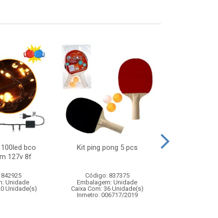
 100led bco
Kit ping pong 5 pcs
Festao pon
2m 127v 8f
11cmx2m
 842925
Código: 837375
Código:
: Unidade
Embalagem: Unidade
Embalagem
20 Unidade(s)
Caixa Com: 36 Unidade(s)
Caixa Com: 5
Inmetro: 006717/2019