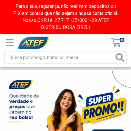
Para a sua segurança, não realizem depósitos ou
PIX em contas que não sejam a nossa conta oficial.
Nosso CNPJ é: 27.717.135/0001-29 ATEF
DISTRIBUIDORA EIRELI
0