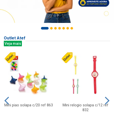
Outlet Atef
Veja mais
Mini piao solapa c/20 ref 863
Mini relogio solapa c/12 ref
832