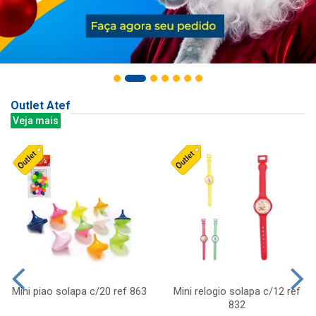
Outlet Atef
Veja mais
Mini piao solapa c/20 ref 863
Mini relogio solapa c/12 ref
832