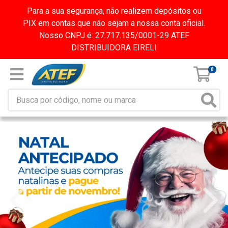
Para a sua segurança, não realizem depósitos ou
PIX em contas que não sejam a nossa conta oficial.
Nosso CNPJ é: 27.717.135/0001-29 ATEF
DISTRIBUIDORA EIRELI
0