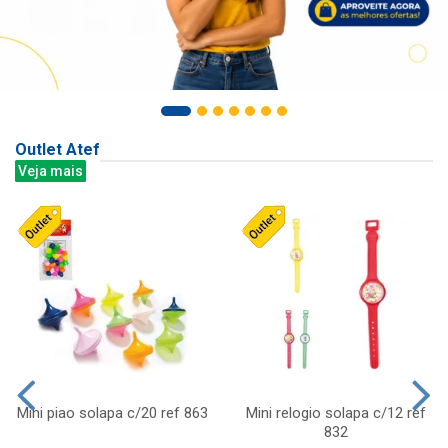
Outlet Atef
Veja mais
Mini piao solapa c/20 ref 863
Mini relogio solapa c/12 ref
832