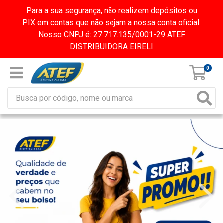
Para a sua segurança, não realizem depósitos ou
PIX em contas que não sejam a nossa conta oficial.
Nosso CNPJ é: 27.717.135/0001-29 ATEF
DISTRIBUIDORA EIRELI
0