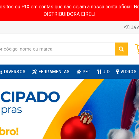
pósitos ou PIX em contas que não sejam a nossa conta oficial.
DISTRIBUIDORA EIRELI
Já é
DIVERSOS
FERRAMENTAS
PET
U.D
VIDROS