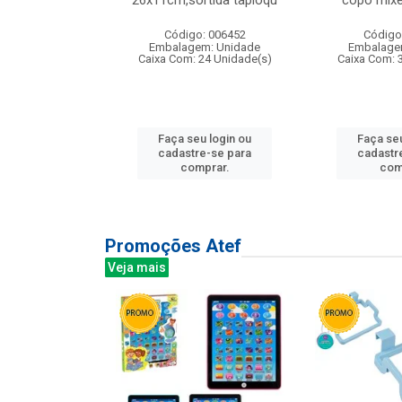
irios
26x11cm,sortida tapioqu
copo mixe
: 135177
Código: 006452
Código
m: Unidade
Embalagem: Unidade
Embalage
12 Unidade(s)
Caixa Com: 24 Unidade(s)
Caixa Com: 
u login ou
Faça seu login ou
Faça seu
e-se para
cadastre-se para
cadastr
prar.
comprar.
com
Promoções Atef
Veja mais