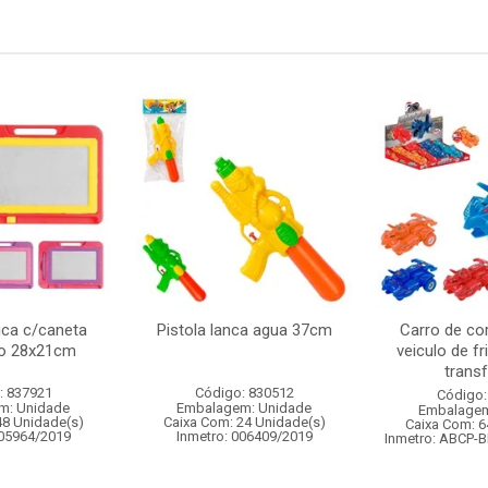
ca c/caneta
Pistola lanca agua 37cm
Carro de cor
to 28x21cm
veiculo de f
transf
: 837921
Código: 830512
Código:
m: Unidade
Embalagem: Unidade
Embalagem
48 Unidade(s)
Caixa Com: 24 Unidade(s)
Caixa Com: 6
005964/2019
Inmetro: 006409/2019
Inmetro: ABCP-B