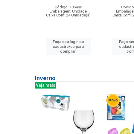
: 275814
Código: 106486
Código
m: Unidade
Embalagem: Unidade
Embalage
240 Unidade(s)
Caixa Com: 24 Unidade(s)
Caixa Com: 
u login ou
Faça seu login ou
Faça seu
e-se para
cadastre-se para
cadastr
prar.
comprar.
com
Inverno
Veja mais