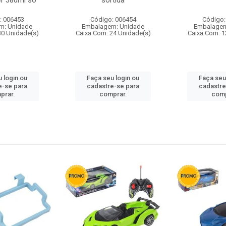
r 380ml so
sortida
: 006453
Código: 006454
Código:
m: Unidade
Embalagem: Unidade
Embalagem
30 Unidade(s)
Caixa Com: 24 Unidade(s)
Caixa Com: 1
 login ou
Faça seu login ou
Faça seu
e-se para
cadastre-se para
cadastre
prar.
comprar.
comp