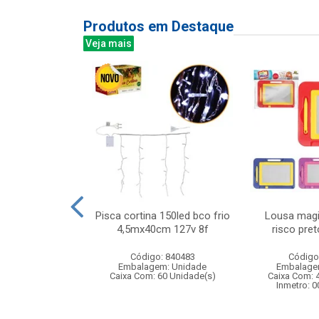
Produtos em Destaque
Veja mais
guete cores
Pisca cortina 150led bco frio
Lousa magi
 1,65mts s/
4,5mx40cm 127v 8f
risco pre
: 075133
Código: 840483
Código
m: Unidade
Embalagem: Unidade
Embalage
60 Unidade(s)
Caixa Com: 60 Unidade(s)
Caixa Com: 
Inmetro: 