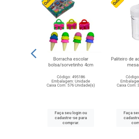
stico n.4 12cm
Borracha escolar
Paliteiro de a
bolsa/sorvetinho 4cm
mesa 
: 940550
Código: 495186
Código
m: Unidade
Embalagem: Unidade
Embalage
24 Unidade(s)
Caixa Com: 576 Unidade(s)
Caixa Com: 
u login ou
Faça seu login ou
Faça seu
e-se para
cadastre-se para
cadastr
prar.
comprar.
com