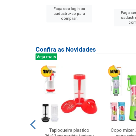
u login ou
Faça seu login ou
Faça seu
e-se para
cadastre-se para
cadastr
prar.
comprar.
com
Confira as Novidades
Veja mais
mesa cer 18cm
Tapioqueira plastico
Copo mixer 