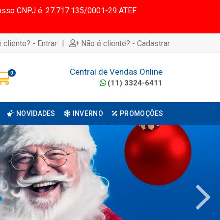
 Nosso CNPJ é: 27.717.135/0001-29 ATEF
|
 cliente? - Entrar
Não é cliente? - Cadastrar
Central de Vendas Online
0
(11) 3324-6411
NOVIDADES
INVERNO
PROMOÇÕES