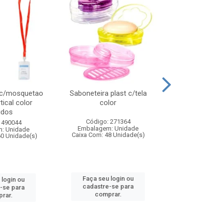
 c/mosquetao
Saboneteira plast c/tela
Prato plas
tical color
color
colo
idos
Código: 271364
Código:
 490044
Embalagem: Unidade
Embalagem
: Unidade
Caixa Com: 48 Unidade(s)
Caixa Com: 4
60 Unidade(s)
Faça seu login ou
Faça seu 
 login ou
cadastre-se para
cadastre
-se para
comprar.
comp
rar.