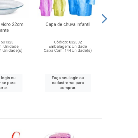
 vidro 22cm
Capa de chuva infantil
Jg prato fun
ante
diam
 501323
Código: 832332
Código:
: Unidade
Embalagem: Unidade
Embalagem
4 Unidade(s)
Caixa Com: 144 Unidade(s)
Caixa Com: 6
 login ou
Faça seu login ou
Faça seu 
-se para
cadastre-se para
cadastre
rar.
comprar.
comp