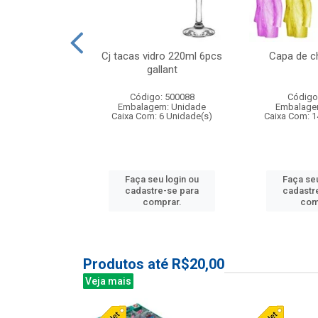
o raso 25,5cm
Cj tacas vidro 220ml 6pcs
Capa de c
e petala
gallant
: 503787
Código: 500088
Código
m: Unidade
Embalagem: Unidade
Embalage
24 Unidade(s)
Caixa Com: 6 Unidade(s)
Caixa Com: 1
u login ou
Faça seu login ou
Faça seu
e-se para
cadastre-se para
cadastr
prar.
comprar.
com
Produtos até R$20,00
Veja mais