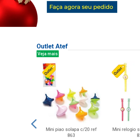
Outlet Atef
Veja mais
last c/div
Mini piao solapa c/20 ref
Mini relogio 
m ursinhos sor
863
8