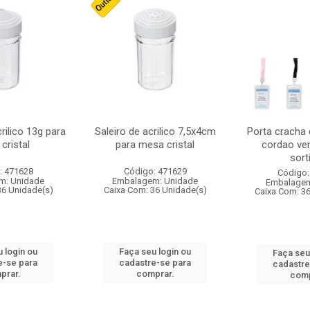
crilico 13g para
Saleiro de acrilico 7,5x4cm
Porta cracha
cristal
para mesa cristal
cordao ver
sort
: 471628
Código: 471629
Código:
m: Unidade
Embalagem: Unidade
Embalagem
36 Unidade(s)
Caixa Com: 36 Unidade(s)
Caixa Com: 3
 login ou
Faça seu login ou
Faça seu
e-se para
cadastre-se para
cadastre
prar.
comprar.
comp