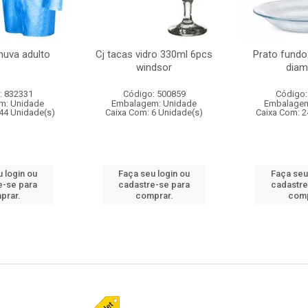
huva adulto
Cj tacas vidro 330ml 6pcs
Prato fundo
windsor
diam
: 832331
Código: 500859
Código:
m: Unidade
Embalagem: Unidade
Embalagem
44 Unidade(s)
Caixa Com: 6 Unidade(s)
Caixa Com: 2
 login ou
Faça seu login ou
Faça seu
e-se para
cadastre-se para
cadastre
prar.
comprar.
comp