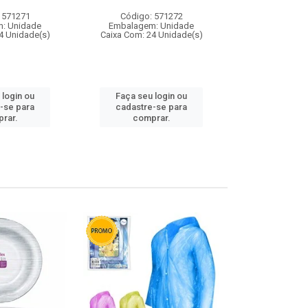
 571271
Código: 571272
Código:
: Unidade
Embalagem: Unidade
Embalagem
4 Unidade(s)
Caixa Com: 24 Unidade(s)
Caixa Com: 4
 login ou
Faça seu login ou
Faça seu 
-se para
cadastre-se para
cadastre
rar.
comprar.
comp