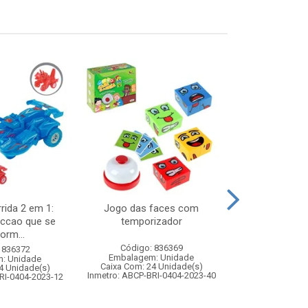
rida 2 em 1:
Jogo das faces com
Noel musica
riccao que se
temporizador
7x14x
orm...
Código: 836369
Código:
 836372
Embalagem: Unidade
Embalagem
: Unidade
Caixa Com: 24 Unidade(s)
Caixa Com: 2
4 Unidade(s)
Inmetro: ABCP-BRI-0404-2023-40
RI-0404-2023-12