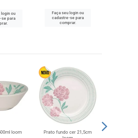
Faça seu 
Faça seu login ou
 login ou
cadastre
cadastre-se para
-se para
comp
comprar.
rar.
 500ml loom
Prato fundo cer 21,5cm
Prato raso c