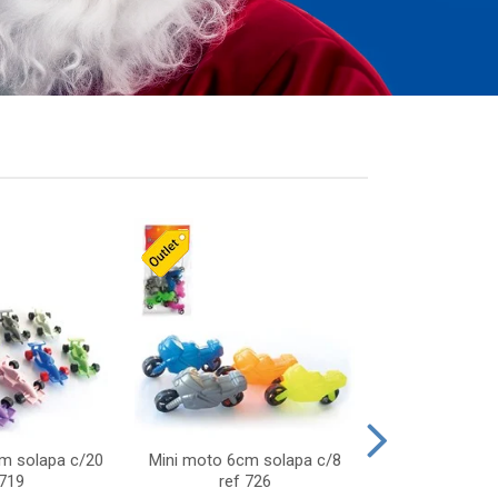
cm solapa c/20
Mini moto 6cm solapa c/8
Giro helice so
 719
ref 726
75