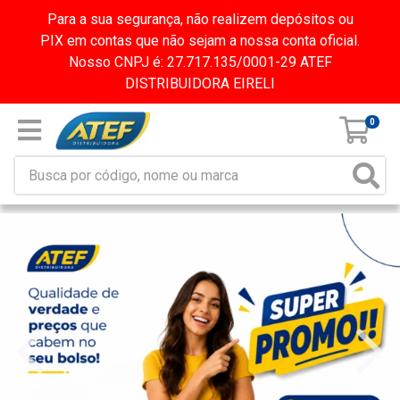
Para a sua segurança, não realizem depósitos ou
PIX em contas que não sejam a nossa conta oficial.
Nosso CNPJ é: 27.717.135/0001-29 ATEF
DISTRIBUIDORA EIRELI
0