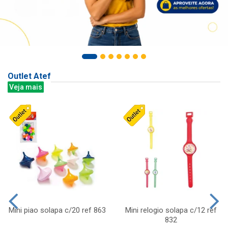
Outlet Atef
Veja mais
Mini piao solapa c/20 ref 863
Mini relogio solapa c/12 ref
832