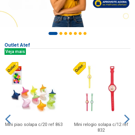
Outlet Atef
Veja mais
Mini piao solapa c/20 ref 863
Mini relogio solapa c/12 ref
832