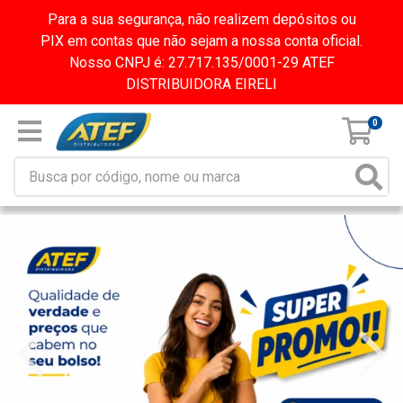
Para a sua segurança, não realizem depósitos ou
PIX em contas que não sejam a nossa conta oficial.
Nosso CNPJ é: 27.717.135/0001-29 ATEF
DISTRIBUIDORA EIRELI
0