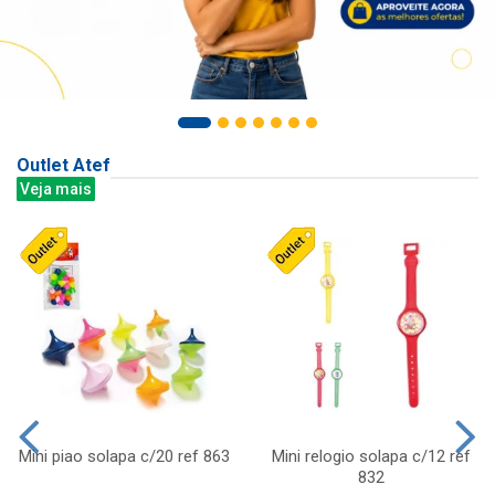
Outlet Atef
Veja mais
Mini piao solapa c/20 ref 863
Mini relogio solapa c/12 ref
832