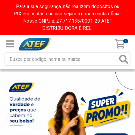
Para a sua segurança, não realizem depósitos ou
PIX em contas que não sejam a nossa conta oficial.
Nosso CNPJ é: 27.717.135/0001-29 ATEF
DISTRIBUIDORA EIRELI
0