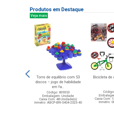
Produtos em Destaque
Veja mais
rodas com luz
Torre de equilibrio com 53
Bicicleta d
l girl
discos – jogo de habilidade
em fa...
: 834897
Código
Código: 839353
m: Unidade
Embalage
Embalagem: Unidade
 6 Unidade(s)
Caixa Com: 1
Caixa Com: 48 Unidade(s)
007551/2019
Inmetro: 
Inmetro: ABCP-BRI-0404-2023-40