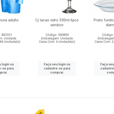
huva adulto
Cj tacas vidro 330ml 6pcs
Prato fundo
windsor
diam
: 832331
Código: 500859
Código:
m: Unidade
Embalagem: Unidade
Embalagem
44 Unidade(s)
Caixa Com: 6 Unidade(s)
Caixa Com: 2
 login ou
Faça seu login ou
Faça seu
e-se para
cadastre-se para
cadastre
prar.
comprar.
comp