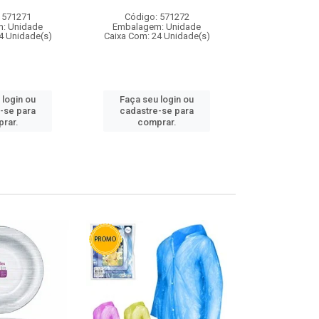
 571271
Código: 571272
Código:
: Unidade
Embalagem: Unidade
Embalagem
4 Unidade(s)
Caixa Com: 24 Unidade(s)
Caixa Com: 4
 login ou
Faça seu login ou
Faça seu 
-se para
cadastre-se para
cadastre
rar.
comprar.
comp