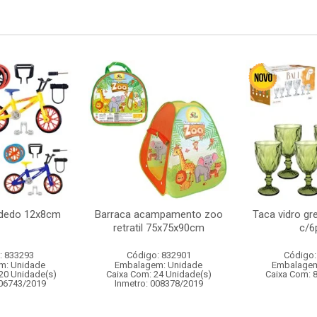
e dedo 12x8cm
Barraca acampamento zoo
Taca vidro gr
retratil 75x75x90cm
c/6
: 833293
Código: 832901
Código:
m: Unidade
Embalagem: Unidade
Embalagem
20 Unidade(s)
Caixa Com: 24 Unidade(s)
Caixa Com: 
006743/2019
Inmetro: 008378/2019