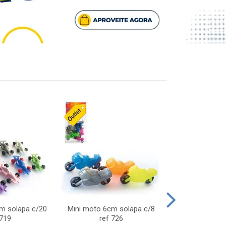
cm solapa c/20
Mini moto 6cm solapa c/8
Giro helice so
 719
ref 726
75