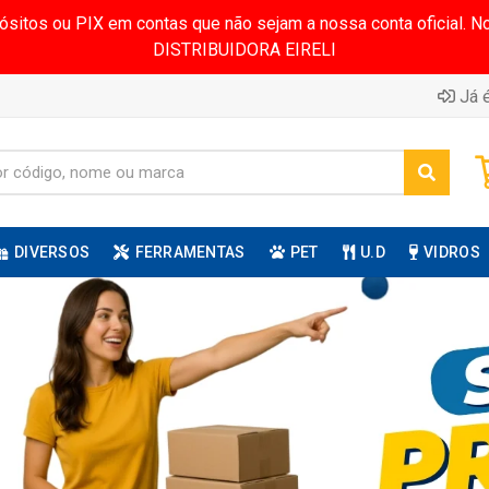
pósitos ou PIX em contas que não sejam a nossa conta oficial.
DISTRIBUIDORA EIRELI
Já é
DIVERSOS
FERRAMENTAS
PET
U.D
VIDROS