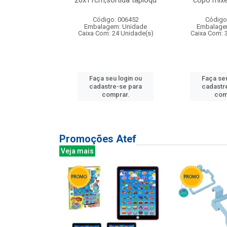
irios
26x11cm,sortida tapioqu
copo mixe
: 135177
Código: 006452
Código
m: Unidade
Embalagem: Unidade
Embalage
12 Unidade(s)
Caixa Com: 24 Unidade(s)
Caixa Com: 
u login ou
Faça seu login ou
Faça seu
e-se para
cadastre-se para
cadastr
prar.
comprar.
com
Promoções Atef
Veja mais