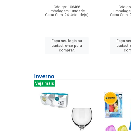
: 275814
Código: 106486
Código
m: Unidade
Embalagem: Unidade
Embalage
240 Unidade(s)
Caixa Com: 24 Unidade(s)
Caixa Com: 
u login ou
Faça seu login ou
Faça seu
e-se para
cadastre-se para
cadastr
prar.
comprar.
com
Inverno
Veja mais