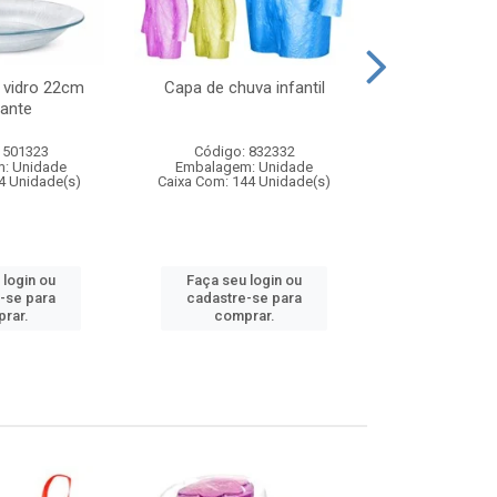
 vidro 22cm
Capa de chuva infantil
Jg prato fun
ante
diam
 501323
Código: 832332
Código:
: Unidade
Embalagem: Unidade
Embalagem
4 Unidade(s)
Caixa Com: 144 Unidade(s)
Caixa Com: 6
 login ou
Faça seu login ou
Faça seu 
-se para
cadastre-se para
cadastre
rar.
comprar.
comp