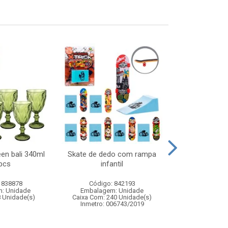
een bali 340ml
Skate de dedo com rampa
Boneca joyce 
pcs
infantil
- boneca in
vestido 
 838878
Código: 842193
Código:
: Unidade
Embalagem: Unidade
Embalagem
8 Unidade(s)
Caixa Com: 240 Unidade(s)
Caixa Com: 6
Inmetro: 006743/2019
Inmetro: 1243