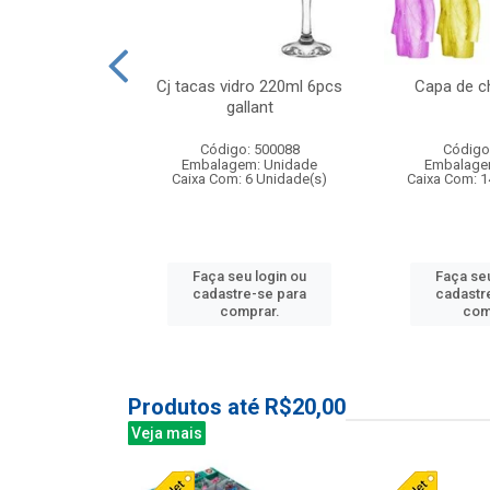
o raso 25,5cm
Cj tacas vidro 220ml 6pcs
Capa de c
e petala
gallant
: 503787
Código: 500088
Código
m: Unidade
Embalagem: Unidade
Embalage
24 Unidade(s)
Caixa Com: 6 Unidade(s)
Caixa Com: 1
u login ou
Faça seu login ou
Faça seu
e-se para
cadastre-se para
cadastr
prar.
comprar.
com
Produtos até R$20,00
Veja mais