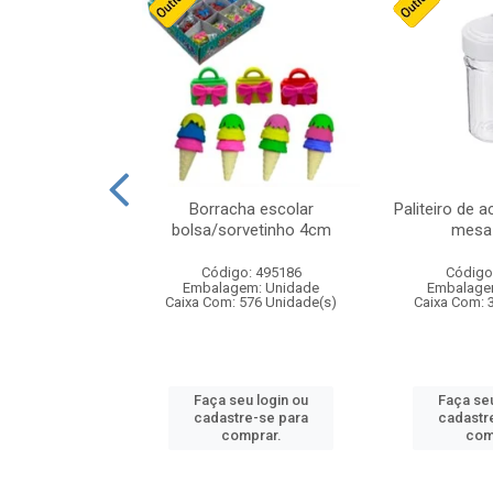
stico n.4 12cm
Borracha escolar
Paliteiro de a
bolsa/sorvetinho 4cm
mesa 
: 940550
Código: 495186
Código
m: Unidade
Embalagem: Unidade
Embalage
24 Unidade(s)
Caixa Com: 576 Unidade(s)
Caixa Com: 
u login ou
Faça seu login ou
Faça seu
e-se para
cadastre-se para
cadastr
prar.
comprar.
com