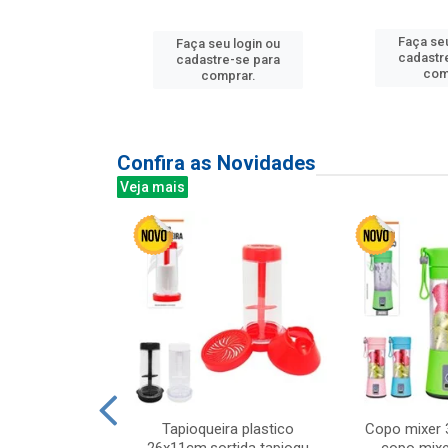
u login ou
Faça seu
Faça seu login ou
e-se para
cadastr
cadastre-se para
prar.
com
comprar.
Confira as Novidades
Veja mais
mesa cer 18cm
Tapioqueira plastico
Copo mixer 