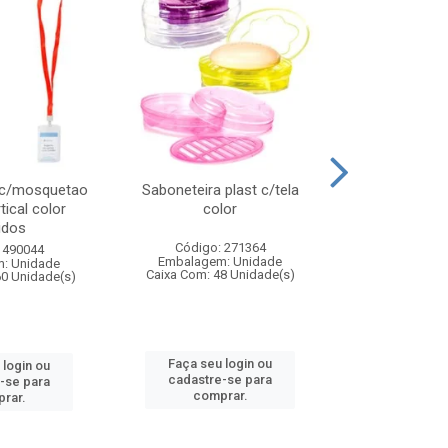
 c/mosquetao
Saboneteira plast c/tela
Prato plas
tical color
color
colo
idos
Código: 271364
Código:
 490044
Embalagem: Unidade
Embalagem
: Unidade
Caixa Com: 48 Unidade(s)
Caixa Com: 4
60 Unidade(s)
Faça seu login ou
Faça seu 
 login ou
cadastre-se para
cadastre
-se para
comprar.
comp
rar.