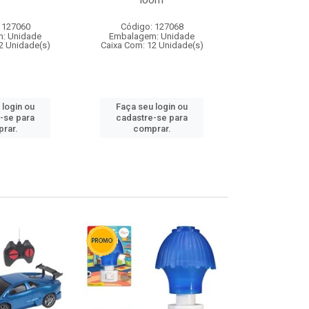
loom
 127060
Código: 127068
Código:
: Unidade
Embalagem: Unidade
Embalagem
2 Unidade(s)
Caixa Com: 12 Unidade(s)
Caixa Com: 1
 login ou
Faça seu login ou
Faça seu 
-se para
cadastre-se para
cadastre
rar.
comprar.
comp