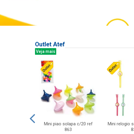
Outlet Atef
Veja mais
last c/div
Mini piao solapa c/20 ref
Mini relogio 
m ursinhos sor
863
8