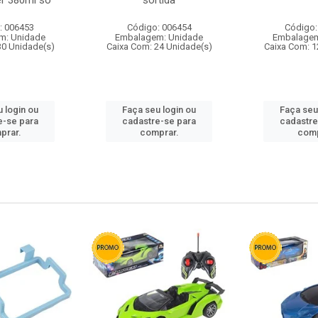
r 380ml so
sortida
: 006453
Código: 006454
Código:
m: Unidade
Embalagem: Unidade
Embalagem
30 Unidade(s)
Caixa Com: 24 Unidade(s)
Caixa Com: 1
 login ou
Faça seu login ou
Faça seu
e-se para
cadastre-se para
cadastre
prar.
comprar.
comp