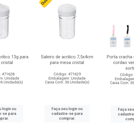
crilico 13g para
Saleiro de acrilico 7,5x4cm
Porta cracha
cristal
para mesa cristal
cordao ver
sort
: 471628
Código: 471629
Código:
m: Unidade
Embalagem: Unidade
Embalagem
36 Unidade(s)
Caixa Com: 36 Unidade(s)
Caixa Com: 3
 login ou
Faça seu login ou
Faça seu
e-se para
cadastre-se para
cadastre
prar.
comprar.
comp