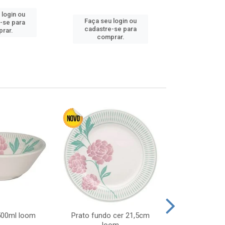
 login ou
Faça seu login ou
Faça seu 
-se para
cadastre-se para
cadastre
rar.
comprar.
comp
 500ml loom
Prato fundo cer 21,5cm
Prato raso c