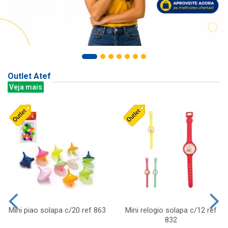
Outlet Atef
Veja mais
Mini piao solapa c/20 ref 863
Mini relogio solapa c/12 ref
832