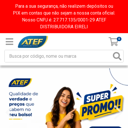
Para a sua segurança, não realizem depósitos ou
PIX em contas que não sejam a nossa conta oficial.
Nosso CNPJ é: 27.717.135/0001-29 ATEF
DISTRIBUIDORA EIRELI
0