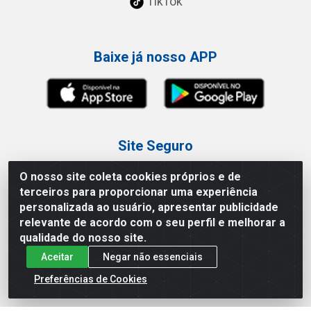
TikTok
Baixe já nosso APP
Site Seguro
O nosso site coleta cookies próprios e de
terceiros para proporcionar uma experiência
personalizada ao usuário, apresentar publicidade
relevante de acordo com o seu perfil e melhorar a
Loja / Showroom
qualidade do nosso site.
Aceitar
Negar não essenciais
Tel.: (11) 3227-0546
Av Vautier, 587/597 - Pari - São Paulo/SP
Preferências de Cookies