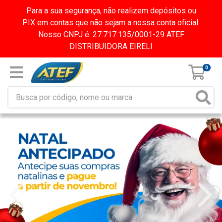
Para a sua segurança, não realizem depósitos ou
PIX em contas que não sejam a nossa conta oficial.
Nosso CNPJ é: 27.717.135/0001-29 ATEF
DISTRIBUIDORA EIRELI
0