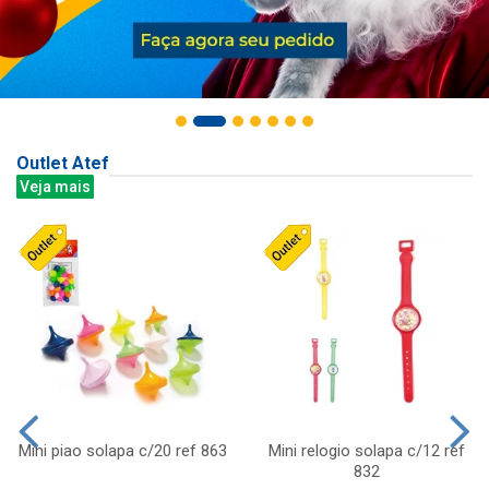
Outlet Atef
Veja mais
Mini piao solapa c/20 ref 863
Mini relogio solapa c/12 ref
832