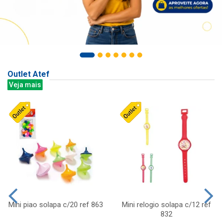
Outlet Atef
Veja mais
Mini piao solapa c/20 ref 863
Mini relogio solapa c/12 ref
832