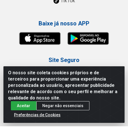
TikTok
Baixe já nosso APP
Site Seguro
O nosso site coleta cookies próprios e de
terceiros para proporcionar uma experiência
personalizada ao usuário, apresentar publicidade
relevante de acordo com o seu perfil e melhorar a
Loja / Showroom
qualidade do nosso site.
Aceitar
Negar não essenciais
Tel.: (11) 3227-0546
Av Vautier, 587/597 - Pari - São Paulo/SP
Preferências de Cookies