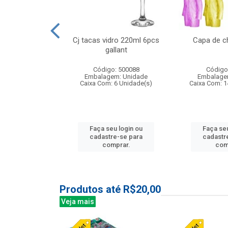
o raso 25,5cm
Cj tacas vidro 220ml 6pcs
Capa de c
e petala
gallant
: 503787
Código: 500088
Código
m: Unidade
Embalagem: Unidade
Embalage
24 Unidade(s)
Caixa Com: 6 Unidade(s)
Caixa Com: 1
u login ou
Faça seu login ou
Faça seu
e-se para
cadastre-se para
cadastr
prar.
comprar.
com
Produtos até R$20,00
Veja mais