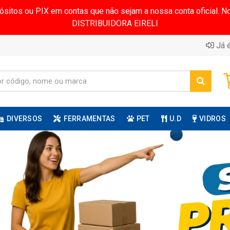
pósitos ou PIX em contas que não sejam a nossa conta oficial.
DISTRIBUIDORA EIRELI
Já é
DIVERSOS
FERRAMENTAS
PET
U.D
VIDROS