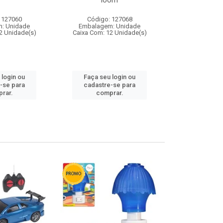
loom
 127060
Código: 127068
Código:
: Unidade
Embalagem: Unidade
Embalagem
2 Unidade(s)
Caixa Com: 12 Unidade(s)
Caixa Com: 1
 login ou
Faça seu login ou
Faça seu 
-se para
cadastre-se para
cadastre
rar.
comprar.
comp