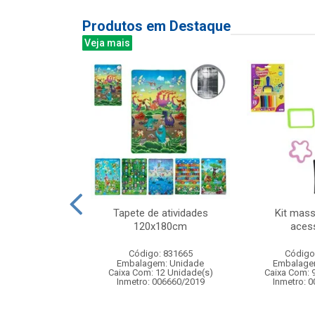
Produtos em Destaque
Veja mais
or plast oval
Tapete de atividades
Kit mas
00ml
120x180cm
aces
: 839186
Código: 831665
Código
m: Unidade
Embalagem: Unidade
Embalage
60 Unidade(s)
Caixa Com: 12 Unidade(s)
Caixa Com: 
Inmetro: 006660/2019
Inmetro: 