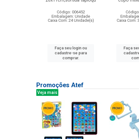
irios
26x11cm,sortida tapioqu
copo mixe
: 135177
Código: 006452
Código
m: Unidade
Embalagem: Unidade
Embalage
12 Unidade(s)
Caixa Com: 24 Unidade(s)
Caixa Com: 
u login ou
Faça seu login ou
Faça seu
e-se para
cadastre-se para
cadastr
prar.
comprar.
com
Promoções Atef
Veja mais