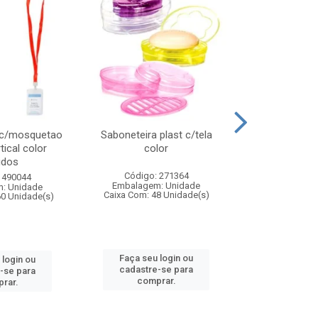
 c/mosquetao
Saboneteira plast c/tela
Prato plas
tical color
color
colo
idos
Código: 271364
Código:
 490044
Embalagem: Unidade
Embalagem
: Unidade
Caixa Com: 48 Unidade(s)
Caixa Com: 4
60 Unidade(s)
Faça seu login ou
Faça seu 
 login ou
cadastre-se para
cadastre
-se para
comprar.
comp
rar.