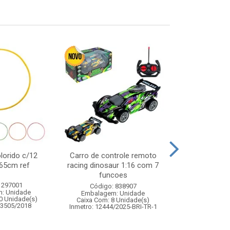
lorido c/12
Carro de controle remoto
Jogo pul
65cm ref
racing dinosaur 1:16 com 7
funcoes
 297001
Código:
Código: 838907
: Unidade
Embalagem
Embalagem: Unidade
0 Unidade(s)
Caixa Com: 2
Caixa Com: 8 Unidade(s)
03505/2018
Inmetro: 0
Inmetro: 12444/2025-BRI-TR-1