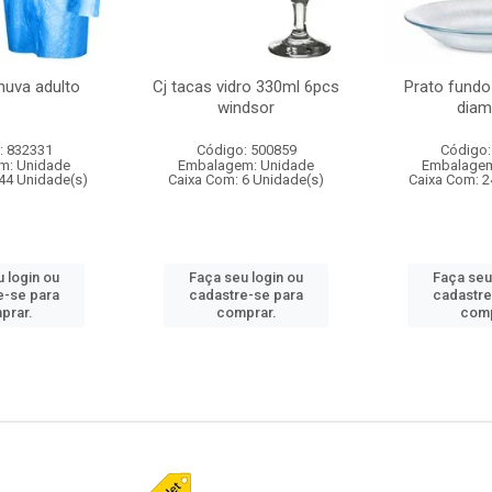
huva adulto
Cj tacas vidro 330ml 6pcs
Prato fundo
windsor
diam
: 832331
Código: 500859
Código:
m: Unidade
Embalagem: Unidade
Embalagem
44 Unidade(s)
Caixa Com: 6 Unidade(s)
Caixa Com: 2
 login ou
Faça seu login ou
Faça seu
e-se para
cadastre-se para
cadastre
prar.
comprar.
comp