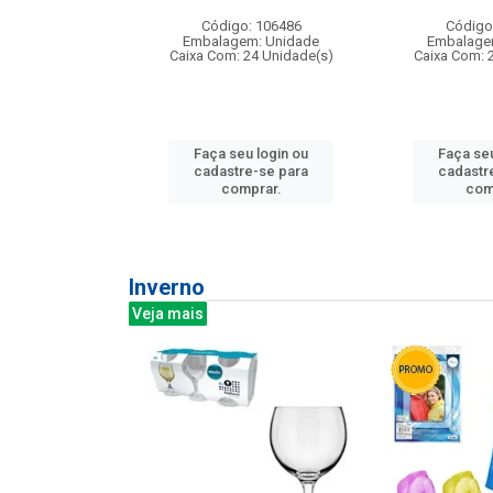
: 275814
Código: 106486
Código
m: Unidade
Embalagem: Unidade
Embalage
240 Unidade(s)
Caixa Com: 24 Unidade(s)
Caixa Com: 
u login ou
Faça seu login ou
Faça seu
e-se para
cadastre-se para
cadastr
prar.
comprar.
com
Inverno
Veja mais