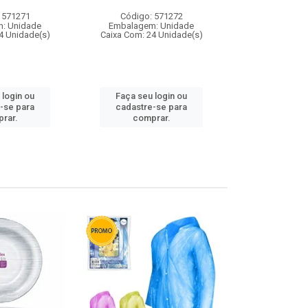
 571271
Código: 571272
Código:
: Unidade
Embalagem: Unidade
Embalagem
4 Unidade(s)
Caixa Com: 24 Unidade(s)
Caixa Com: 4
 login ou
Faça seu login ou
Faça seu 
-se para
cadastre-se para
cadastre
rar.
comprar.
comp