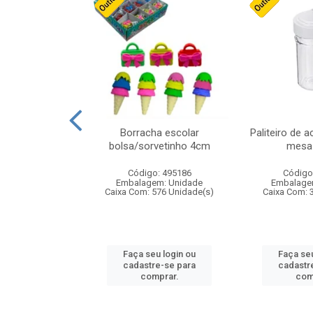
stico n.4 12cm
Borracha escolar
Paliteiro de a
bolsa/sorvetinho 4cm
mesa 
: 940550
Código: 495186
Código
m: Unidade
Embalagem: Unidade
Embalage
24 Unidade(s)
Caixa Com: 576 Unidade(s)
Caixa Com: 
u login ou
Faça seu login ou
Faça seu
e-se para
cadastre-se para
cadastr
prar.
comprar.
com