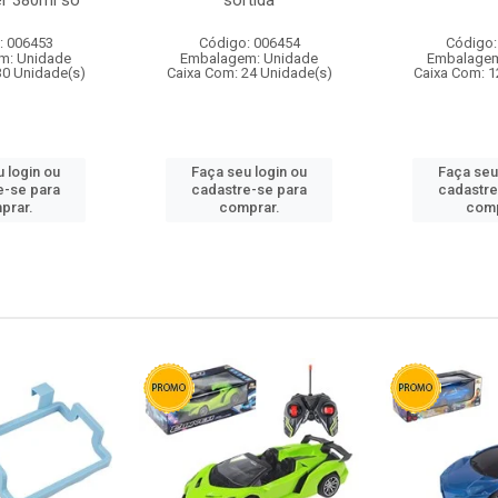
r 380ml so
sortida
: 006453
Código: 006454
Código:
m: Unidade
Embalagem: Unidade
Embalagem
30 Unidade(s)
Caixa Com: 24 Unidade(s)
Caixa Com: 1
 login ou
Faça seu login ou
Faça seu
e-se para
cadastre-se para
cadastre
prar.
comprar.
comp