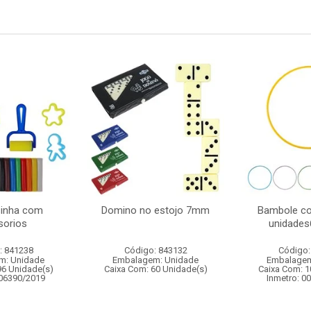
sinha com
Domino no estojo 7mm
Bambole co
sorios
unidades
: 841238
Código: 843132
Código:
m: Unidade
Embalagem: Unidade
Embalagem
96 Unidade(s)
Caixa Com: 60 Unidade(s)
Caixa Com: 1
006390/2019
Inmetro: 0