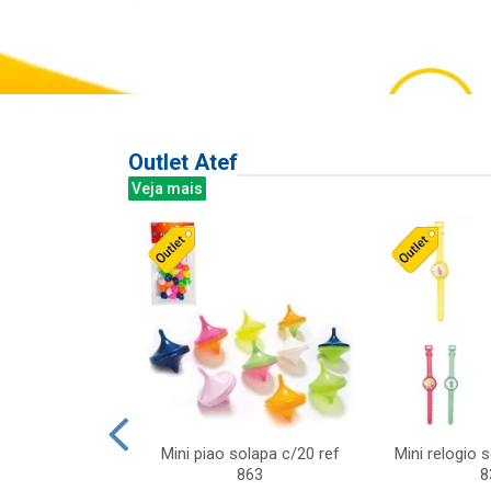
Outlet Atef
Veja mais
last c/div
Mini piao solapa c/20 ref
Mini relogio 
m ursinhos sor
863
8