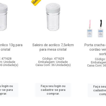
crilico 13g para
Saleiro de acrilico 7,5x4cm
Porta cracha
cristal
para mesa cristal
cordao ver
sort
: 471628
Código: 471629
Código:
m: Unidade
Embalagem: Unidade
Embalagem
36 Unidade(s)
Caixa Com: 36 Unidade(s)
Caixa Com: 3
 login ou
Faça seu login ou
Faça seu
e-se para
cadastre-se para
cadastre
prar.
comprar.
comp