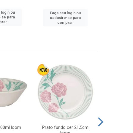
 login ou
Faça seu 
Faça seu login ou
-se para
cadastre
cadastre-se para
rar.
comp
comprar.
 500ml loom
Prato fundo cer 21,5cm
Prato raso c