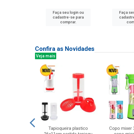
u login ou
Faça seu login ou
Faça seu
e-se para
cadastre-se para
cadastr
prar.
comprar.
com
Confira as Novidades
Veja mais
mesa cer 18cm
Tapioqueira plastico
Copo mixer 