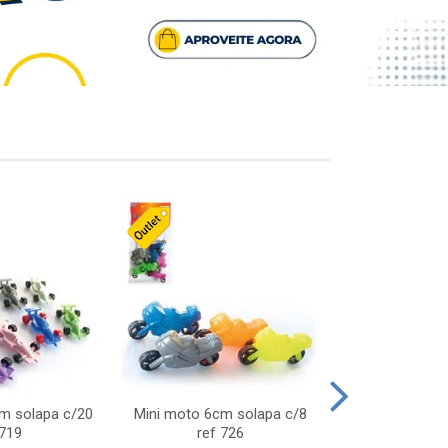
cm solapa c/20
Mini moto 6cm solapa c/8
Giro helice so
 719
ref 726
75