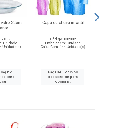
 vidro 22cm
Capa de chuva infantil
Jg prato fun
ante
diam
 501323
Código: 832332
Código:
: Unidade
Embalagem: Unidade
Embalagem
4 Unidade(s)
Caixa Com: 144 Unidade(s)
Caixa Com: 6
 login ou
Faça seu login ou
Faça seu 
-se para
cadastre-se para
cadastre
rar.
comprar.
comp