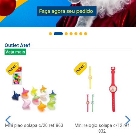
Outlet Atef
Veja mais
Mini piao solapa c/20 ref 863
Mini relogio solapa c/12 ref
832