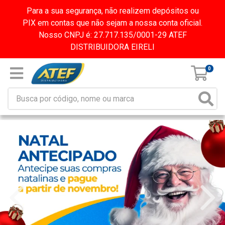
Para a sua segurança, não realizem depósitos ou
PIX em contas que não sejam a nossa conta oficial.
Nosso CNPJ é: 27.717.135/0001-29 ATEF
DISTRIBUIDORA EIRELI
0