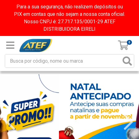
Para a sua segurança, não realizem depósitos ou
PIX em contas que não sejam a nossa conta oficial.
Nosso CNPJ é: 27.717.135/0001-29 ATEF
DISTRIBUIDORA EIRELI
0