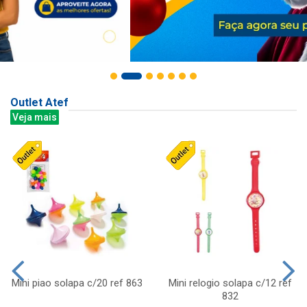
Outlet Atef
Veja mais
Mini piao solapa c/20 ref 863
Mini relogio solapa c/12 ref
832