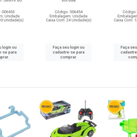
r 380ml so
sortida
: 006453
Código: 006454
Código:
m: Unidade
Embalagem: Unidade
Embalagem
30 Unidade(s)
Caixa Com: 24 Unidade(s)
Caixa Com: 1
 login ou
Faça seu login ou
Faça seu
e-se para
cadastre-se para
cadastre
prar.
comprar.
comp