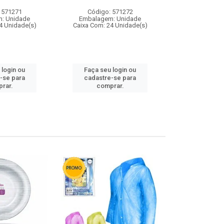
 571271
Código: 571272
Código:
: Unidade
Embalagem: Unidade
Embalagem
4 Unidade(s)
Caixa Com: 24 Unidade(s)
Caixa Com: 4
 login ou
Faça seu login ou
Faça seu 
-se para
cadastre-se para
cadastre
rar.
comprar.
comp