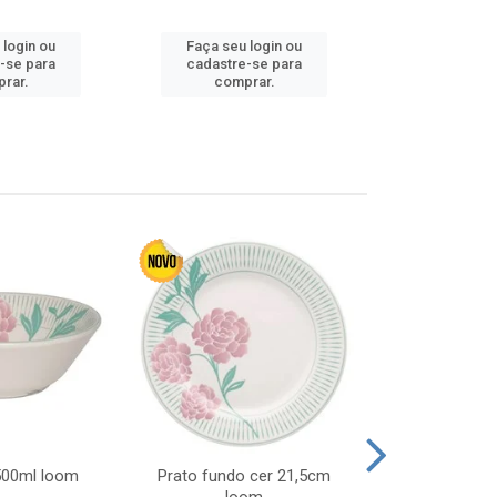
 login ou
Faça seu login ou
Faça seu 
-se para
cadastre-se para
cadastre
rar.
comprar.
comp
 500ml loom
Prato fundo cer 21,5cm
Prato raso c