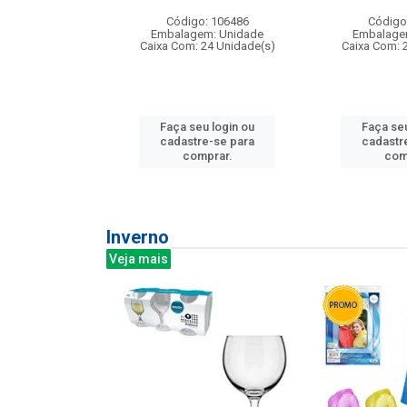
: 275814
Código: 106486
Código
m: Unidade
Embalagem: Unidade
Embalage
240 Unidade(s)
Caixa Com: 24 Unidade(s)
Caixa Com: 
u login ou
Faça seu login ou
Faça seu
e-se para
cadastre-se para
cadastr
prar.
comprar.
com
Inverno
Veja mais