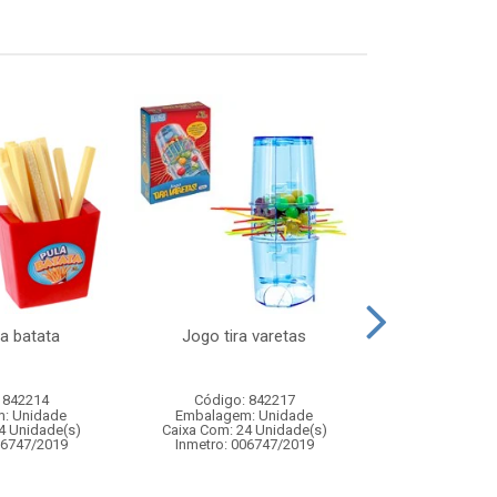
a batata
Jogo tira varetas
Carro de cor
veiculo de fr
transf
 842214
Código: 842217
Código:
: Unidade
Embalagem: Unidade
Embalagem
4 Unidade(s)
Caixa Com: 24 Unidade(s)
Caixa Com: 6
06747/2019
Inmetro: 006747/2019
Inmetro: ABCP-B