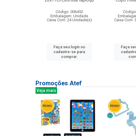
irios
26x11cm,sortida tapioqu
copo mixe
: 135177
Código: 006452
Código
m: Unidade
Embalagem: Unidade
Embalage
12 Unidade(s)
Caixa Com: 24 Unidade(s)
Caixa Com: 
u login ou
Faça seu login ou
Faça seu
e-se para
cadastre-se para
cadastr
prar.
comprar.
com
Promoções Atef
Veja mais