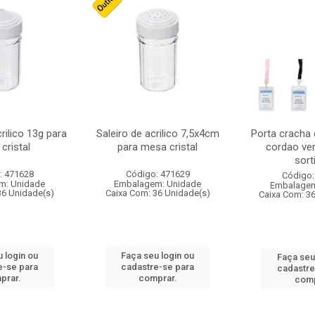
crilico 13g para
Saleiro de acrilico 7,5x4cm
Porta cracha
cristal
para mesa cristal
cordao ver
sort
: 471628
Código: 471629
Código:
m: Unidade
Embalagem: Unidade
Embalagem
36 Unidade(s)
Caixa Com: 36 Unidade(s)
Caixa Com: 3
 login ou
Faça seu login ou
Faça seu
e-se para
cadastre-se para
cadastre
prar.
comprar.
comp