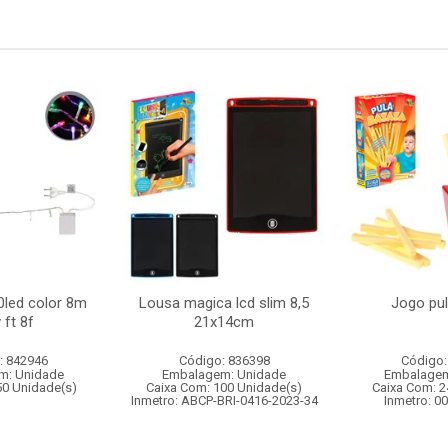
0led color 8m
Lousa magica lcd slim 8,5
Jogo pul
 ft 8f
21x14cm
: 842946
Código: 836398
Código:
m: Unidade
Embalagem: Unidade
Embalagem
50 Unidade(s)
Caixa Com: 100 Unidade(s)
Caixa Com: 2
Inmetro: ABCP-BRI-0416-2023-34
Inmetro: 0