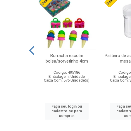
cores sortidas
Borracha escolar
Paliteiro de a
ref 130s
bolsa/sorvetinho 4cm
mesa 
: 826147
Código: 495186
Código
m: Unidade
Embalagem: Unidade
Embalage
160 Unidade(s)
Caixa Com: 576 Unidade(s)
Caixa Com: 
u login ou
Faça seu login ou
Faça seu
e-se para
cadastre-se para
cadastr
prar.
comprar.
com