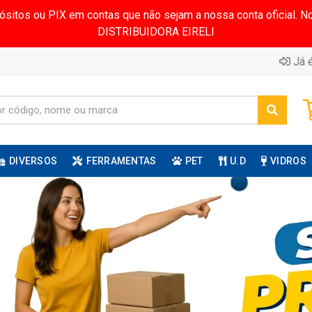
pósitos ou PIX em contas que não sejam a nossa conta oficial.
DISTRIBUIDORA EIRELI
Já é
DIVERSOS
FERRAMENTAS
PET
U.D
VIDROS