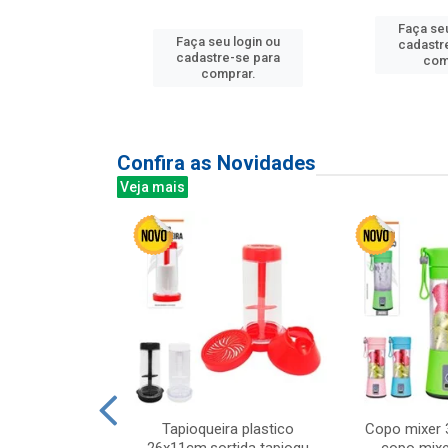
Faça seu
Faça seu login ou
u login ou
cadastr
cadastre-se para
e-se para
com
comprar.
prar.
Confira as Novidades
Veja mais
mesa cer 18cm
Tapioqueira plastico
Copo mixer 