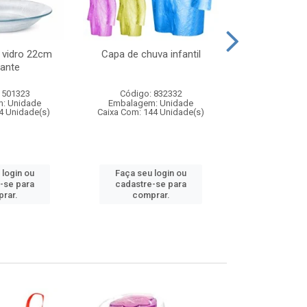
 vidro 22cm
Capa de chuva infantil
Jg prato fun
ante
diam
 501323
Código: 832332
Código:
: Unidade
Embalagem: Unidade
Embalagem
4 Unidade(s)
Caixa Com: 144 Unidade(s)
Caixa Com: 6
 login ou
Faça seu login ou
Faça seu 
-se para
cadastre-se para
cadastre
rar.
comprar.
comp