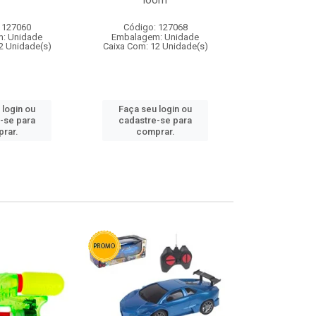
loom
 127060
Código: 127068
Código:
: Unidade
Embalagem: Unidade
Embalagem
2 Unidade(s)
Caixa Com: 12 Unidade(s)
Caixa Com: 1
 login ou
Faça seu login ou
Faça seu 
-se para
cadastre-se para
cadastre
rar.
comprar.
comp