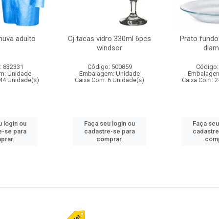
huva adulto
Cj tacas vidro 330ml 6pcs
Prato fundo
windsor
diam
: 832331
Código: 500859
Código:
m: Unidade
Embalagem: Unidade
Embalagem
44 Unidade(s)
Caixa Com: 6 Unidade(s)
Caixa Com: 2
 login ou
Faça seu login ou
Faça seu
e-se para
cadastre-se para
cadastre
prar.
comprar.
comp