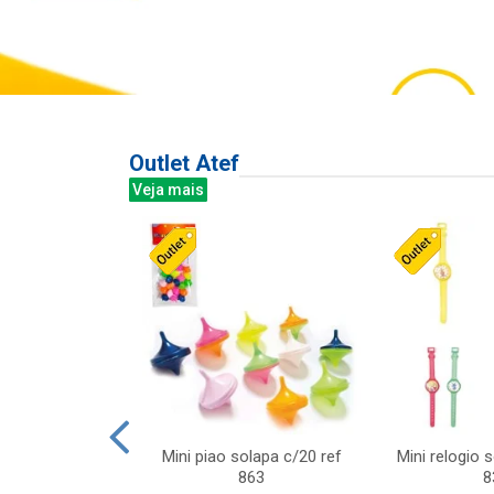
Outlet Atef
Veja mais
last c/div
Mini piao solapa c/20 ref
Mini relogio 
m ursinhos sor
863
8