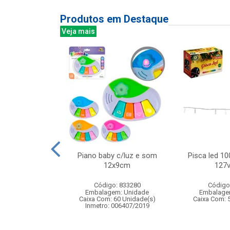
Produtos em Destaque
Veja mais
sereia com luz
Piano baby c/luz e som
Pisca led 10
do magico de
12x9cm
127v
 para ...
Código: 833280
Código
: 841393
Embalagem: Unidade
Embalage
m: Unidade
Caixa Com: 60 Unidade(s)
Caixa Com: 
48 Unidade(s)
Inmetro: 006407/2019
008373/2019