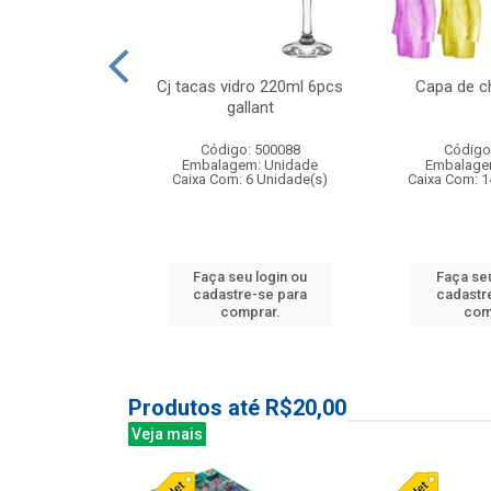
o raso 25,5cm
Cj tacas vidro 220ml 6pcs
Capa de c
e petala
gallant
: 503787
Código: 500088
Código
m: Unidade
Embalagem: Unidade
Embalage
24 Unidade(s)
Caixa Com: 6 Unidade(s)
Caixa Com: 1
u login ou
Faça seu login ou
Faça seu
e-se para
cadastre-se para
cadastr
prar.
comprar.
com
Produtos até R$20,00
Veja mais