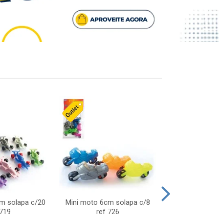
cm solapa c/20
Mini moto 6cm solapa c/8
Giro helice so
 719
ref 726
75