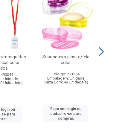
 c/mosquetao
Saboneteira plast c/tela
Prato plas
tical color
color
colo
idos
Código: 271364
Código:
 490044
Embalagem: Unidade
Embalagem
: Unidade
Caixa Com: 48 Unidade(s)
Caixa Com: 4
60 Unidade(s)
Faça seu login ou
Faça seu 
 login ou
cadastre-se para
cadastre
-se para
comprar.
comp
rar.