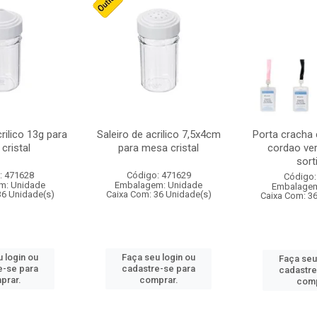
crilico 13g para
Saleiro de acrilico 7,5x4cm
Porta cracha
cristal
para mesa cristal
cordao ver
sort
: 471628
Código: 471629
Código:
m: Unidade
Embalagem: Unidade
Embalagem
36 Unidade(s)
Caixa Com: 36 Unidade(s)
Caixa Com: 3
 login ou
Faça seu login ou
Faça seu
e-se para
cadastre-se para
cadastre
prar.
comprar.
comp