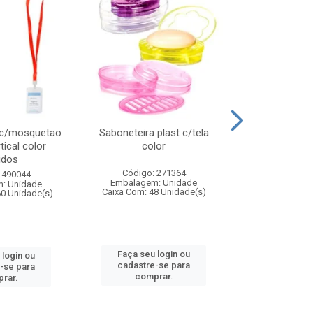
 c/mosquetao
Saboneteira plast c/tela
Prato plas
tical color
color
colo
idos
Código: 271364
Código:
 490044
Embalagem: Unidade
Embalagem
: Unidade
Caixa Com: 48 Unidade(s)
Caixa Com: 4
60 Unidade(s)
Faça seu login ou
Faça seu 
 login ou
cadastre-se para
cadastre
-se para
comprar.
comp
rar.