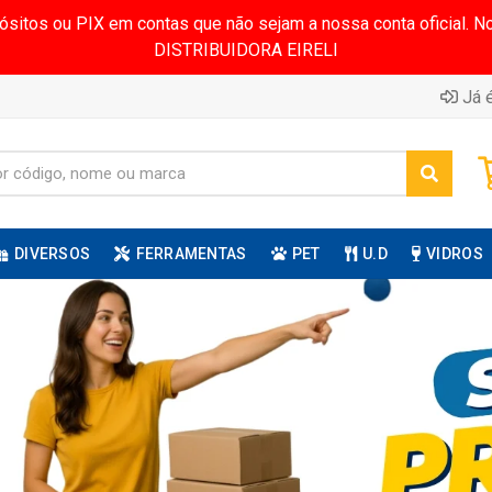
pósitos ou PIX em contas que não sejam a nossa conta oficial.
DISTRIBUIDORA EIRELI
Já é
DIVERSOS
FERRAMENTAS
PET
U.D
VIDROS