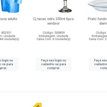
huva adulto
Cj tacas vidro 330ml 6pcs
Prato fundo
windsor
diam
: 832331
Código: 500859
Código:
m: Unidade
Embalagem: Unidade
Embalagem
44 Unidade(s)
Caixa Com: 6 Unidade(s)
Caixa Com: 2
 login ou
Faça seu login ou
Faça seu
e-se para
cadastre-se para
cadastre
prar.
comprar.
comp