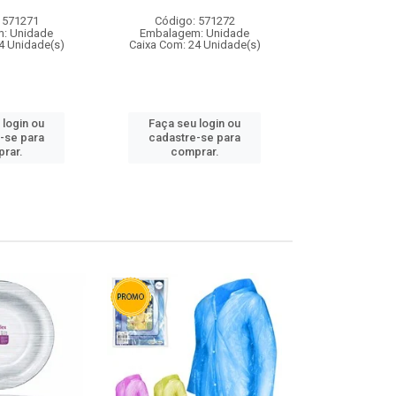
 571271
Código: 571272
Código:
: Unidade
Embalagem: Unidade
Embalagem
4 Unidade(s)
Caixa Com: 24 Unidade(s)
Caixa Com: 4
 login ou
Faça seu login ou
Faça seu 
-se para
cadastre-se para
cadastre
rar.
comprar.
comp