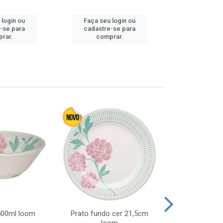
 login ou
Faça seu login ou
Faça seu 
-se para
cadastre-se para
cadastre
rar.
comprar.
comp
 500ml loom
Prato fundo cer 21,5cm
Prato raso c