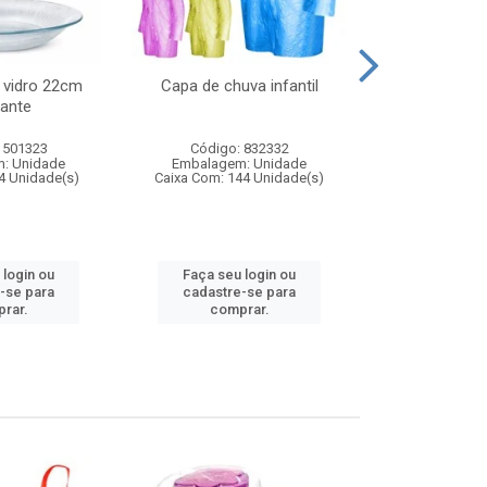
 vidro 22cm
Capa de chuva infantil
Jg prato fun
ante
diam
 501323
Código: 832332
Código:
: Unidade
Embalagem: Unidade
Embalagem
4 Unidade(s)
Caixa Com: 144 Unidade(s)
Caixa Com: 6
 login ou
Faça seu login ou
Faça seu 
-se para
cadastre-se para
cadastre
rar.
comprar.
comp