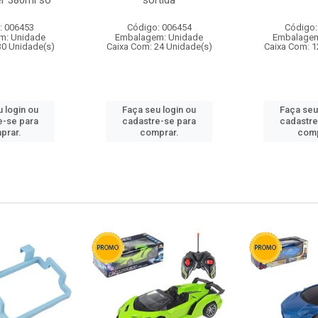
r 380ml so
sortida
: 006453
Código: 006454
Código:
m: Unidade
Embalagem: Unidade
Embalagem
30 Unidade(s)
Caixa Com: 24 Unidade(s)
Caixa Com: 1
 login ou
Faça seu login ou
Faça seu
e-se para
cadastre-se para
cadastre
prar.
comprar.
comp