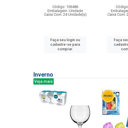
: 275814
Código: 106486
Código
m: Unidade
Embalagem: Unidade
Embalage
240 Unidade(s)
Caixa Com: 24 Unidade(s)
Caixa Com: 
u login ou
Faça seu login ou
Faça seu
e-se para
cadastre-se para
cadastr
prar.
comprar.
com
Inverno
Veja mais