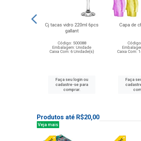
o raso 25,5cm
Cj tacas vidro 220ml 6pcs
Capa de c
e petala
gallant
: 503787
Código: 500088
Código
m: Unidade
Embalagem: Unidade
Embalage
24 Unidade(s)
Caixa Com: 6 Unidade(s)
Caixa Com: 1
u login ou
Faça seu login ou
Faça seu
e-se para
cadastre-se para
cadastr
prar.
comprar.
com
Produtos até R$20,00
Veja mais