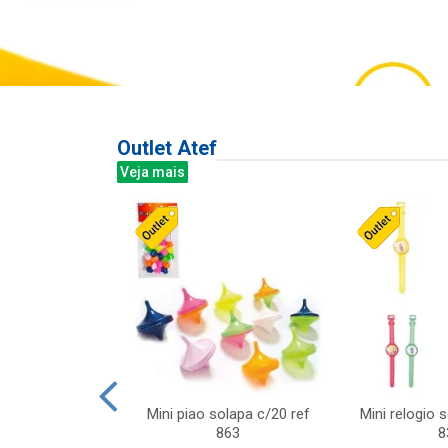
Outlet Atef
Veja mais
last c/div
Mini piao solapa c/20 ref
Mini relogio 
m ursinhos sor
863
8