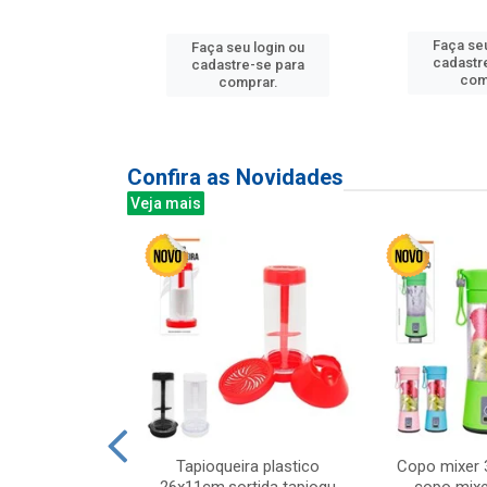
u login ou
Faça seu
Faça seu login ou
e-se para
cadastr
cadastre-se para
prar.
com
comprar.
Confira as Novidades
Veja mais
mesa cer 18cm
Tapioqueira plastico
Copo mixer 