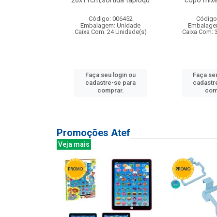
irios
26x11cm,sortida tapioqu
copo mixe
: 135177
Código: 006452
Código
m: Unidade
Embalagem: Unidade
Embalage
12 Unidade(s)
Caixa Com: 24 Unidade(s)
Caixa Com: 
u login ou
Faça seu login ou
Faça seu
e-se para
cadastre-se para
cadastr
prar.
comprar.
com
Promoções Atef
Veja mais