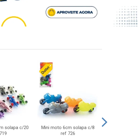
cm solapa c/20
Mini moto 6cm solapa c/8
Giro helice so
 719
ref 726
75