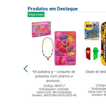
Produtos em Destaque
Veja mais
mber bali 340ml
Kit pulseira g – conjunto de
Skate de de
6pcs
pulseiras com charms e
acessori...
: 838880
Código
Código: 839317
m: Unidade
Embalage
Embalagem: Unidade
 8 Unidade(s)
Caixa Com: 3
Caixa Com: 48 Unidade(s)
Inmetro: 
Inmetro: ABCP-BRI-0416-2023-46