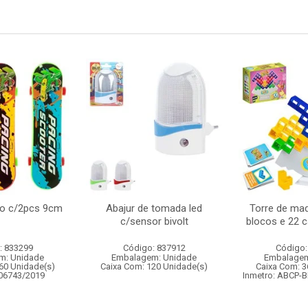
do c/2pcs 9cm
Abajur de tomada led
Torre de ma
c/sensor bivolt
blocos e 22 c
: 833299
Código: 837912
Código:
m: Unidade
Embalagem: Unidade
Embalagem
60 Unidade(s)
Caixa Com: 120 Unidade(s)
Caixa Com: 3
006743/2019
Inmetro: ABCP-B