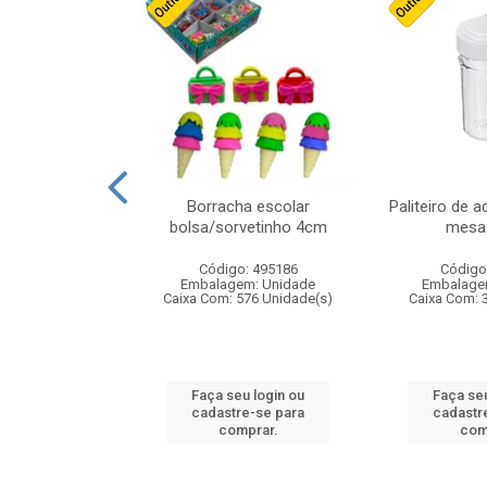
stico n.4 12cm
Borracha escolar
Paliteiro de a
bolsa/sorvetinho 4cm
mesa 
: 940550
Código: 495186
Código
m: Unidade
Embalagem: Unidade
Embalage
24 Unidade(s)
Caixa Com: 576 Unidade(s)
Caixa Com: 
u login ou
Faça seu login ou
Faça seu
e-se para
cadastre-se para
cadastr
prar.
comprar.
com