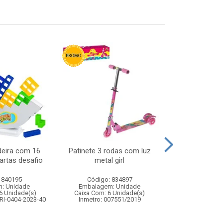
deira com 16
Patinete 3 rodas com luz
Carro de poli
artas desafio
metal girl
remoto 7 fun
pol
 840195
Código: 834897
Código:
: Unidade
Embalagem: Unidade
Embalagem
6 Unidade(s)
Caixa Com: 6 Unidade(s)
Caixa Com: 1
RI-0404-2023-40
Inmetro: 007551/2019
Inmetro: 12444