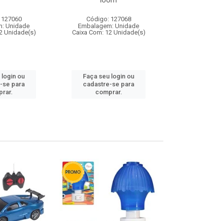
loom
 127060
Código: 127068
Código:
: Unidade
Embalagem: Unidade
Embalagem
2 Unidade(s)
Caixa Com: 12 Unidade(s)
Caixa Com: 1
 login ou
Faça seu login ou
Faça seu 
-se para
cadastre-se para
cadastre
rar.
comprar.
comp