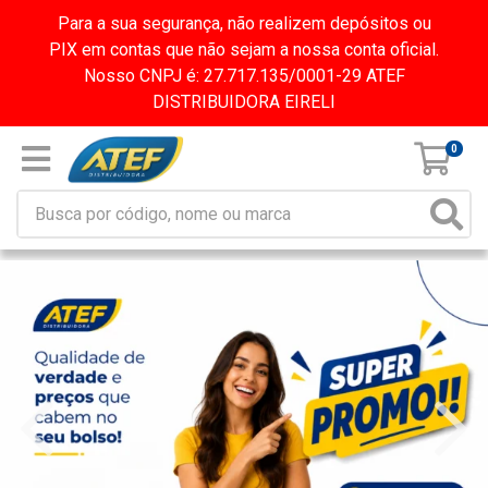
Para a sua segurança, não realizem depósitos ou
PIX em contas que não sejam a nossa conta oficial.
Nosso CNPJ é: 27.717.135/0001-29 ATEF
DISTRIBUIDORA EIRELI
0