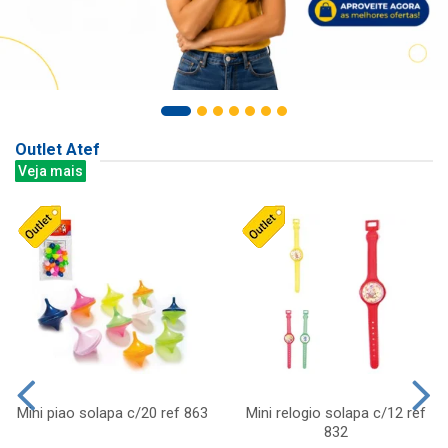
Outlet Atef
Veja mais
Mini piao solapa c/20 ref 863
Mini relogio solapa c/12 ref
832