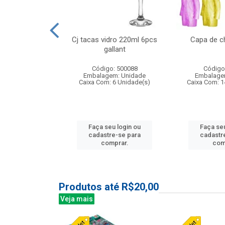
 vidro 23,5cm
Cj tacas vidro 220ml 6pcs
Capa de c
e petala
gallant
: 503788
Código: 500088
Código
m: Unidade
Embalagem: Unidade
Embalage
24 Unidade(s)
Caixa Com: 6 Unidade(s)
Caixa Com: 1
u login ou
Faça seu login ou
Faça seu
e-se para
cadastre-se para
cadastr
prar.
comprar.
com
Produtos até R$20,00
Veja mais