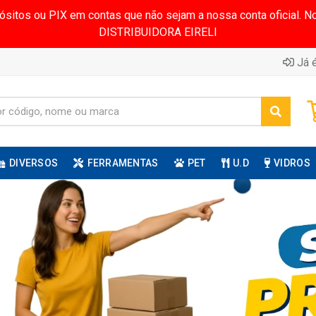
pósitos ou PIX em contas que não sejam a nossa conta oficial.
DISTRIBUIDORA EIRELI
Já é
DIVERSOS
FERRAMENTAS
PET
U.D
VIDROS