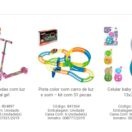
rodas com luz
Pista color com carro de luz
Celular baby
l girl
e som – kit com 51 pecas
13x
: 834897
Código: 841364
Código:
m: Unidade
Embalagem: Unidade
Embalagem
6 Unidade(s)
Caixa Com: 6 Unidade(s)
Caixa Com: 6
007551/2019
Inmetro: 008777/2019
Inmetro: 0