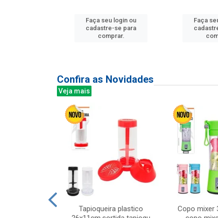
u login ou
Faça seu login ou
Faça seu
e-se para
cadastre-se para
cadastr
prar.
comprar.
com
Confira as Novidades
Veja mais
mesa cer 18cm
Tapioqueira plastico
Copo mixer 