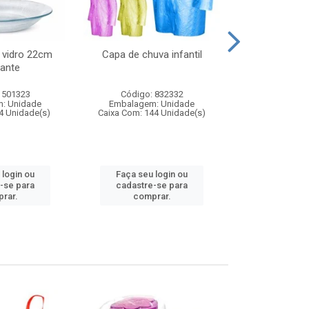
 vidro 22cm
Capa de chuva infantil
Jg prato fun
ante
diam
 501323
Código: 832332
Código:
: Unidade
Embalagem: Unidade
Embalagem
4 Unidade(s)
Caixa Com: 144 Unidade(s)
Caixa Com: 6
 login ou
Faça seu login ou
Faça seu 
-se para
cadastre-se para
cadastre
rar.
comprar.
comp