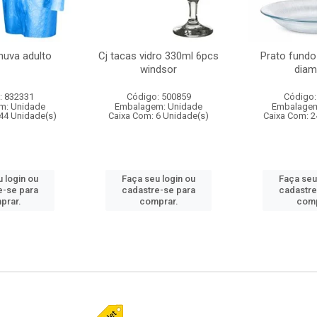
huva adulto
Cj tacas vidro 330ml 6pcs
Prato fundo
windsor
diam
: 832331
Código: 500859
Código:
m: Unidade
Embalagem: Unidade
Embalagem
44 Unidade(s)
Caixa Com: 6 Unidade(s)
Caixa Com: 2
 login ou
Faça seu login ou
Faça seu
e-se para
cadastre-se para
cadastre
prar.
comprar.
comp