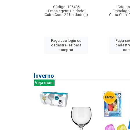
: 275814
Código: 106486
Código
m: Unidade
Embalagem: Unidade
Embalage
240 Unidade(s)
Caixa Com: 24 Unidade(s)
Caixa Com: 
u login ou
Faça seu login ou
Faça seu
e-se para
cadastre-se para
cadastr
prar.
comprar.
com
Inverno
Veja mais