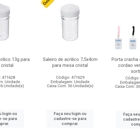
crilico 13g para
Saleiro de acrilico 7,5x4cm
Porta cracha
cristal
para mesa cristal
cordao ver
sort
: 471628
Código: 471629
Código:
m: Unidade
Embalagem: Unidade
Embalagem
36 Unidade(s)
Caixa Com: 36 Unidade(s)
Caixa Com: 3
 login ou
Faça seu login ou
Faça seu
e-se para
cadastre-se para
cadastre
prar.
comprar.
comp