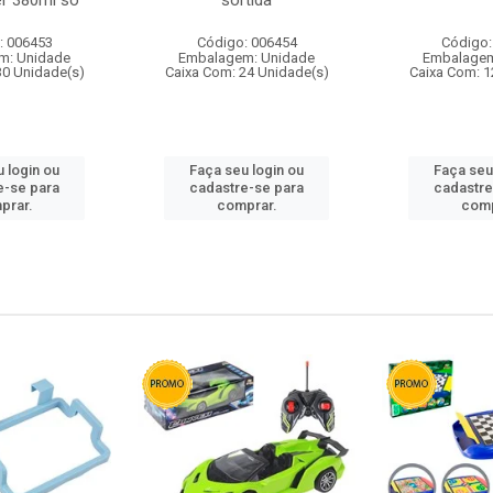
r 380ml so
sortida
: 006453
Código: 006454
Código:
m: Unidade
Embalagem: Unidade
Embalagem
30 Unidade(s)
Caixa Com: 24 Unidade(s)
Caixa Com: 1
 login ou
Faça seu login ou
Faça seu
e-se para
cadastre-se para
cadastre
prar.
comprar.
comp