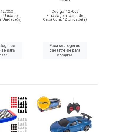
loom
 127060
Código: 127068
Código:
: Unidade
Embalagem: Unidade
Embalagem
2 Unidade(s)
Caixa Com: 12 Unidade(s)
Caixa Com: 1
 login ou
Faça seu login ou
Faça seu 
-se para
cadastre-se para
cadastre
rar.
comprar.
comp