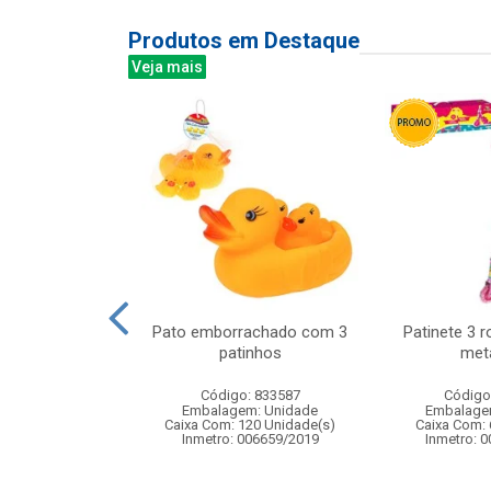
Produtos em Destaque
Veja mais
cao pekenekas
Pato emborrachado com 3
Patinete 3 
s 16cm ref 880
patinhos
meta
: 770880
Código: 833587
Código
m: Unidade
Embalagem: Unidade
Embalage
12 Unidade(s)
Caixa Com: 120 Unidade(s)
Caixa Com: 
167300/2002
Inmetro: 006659/2019
Inmetro: 