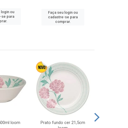
Faça seu 
 login ou
Faça seu login ou
cadastre
-se para
cadastre-se para
comp
rar.
comprar.
 500ml loom
Prato fundo cer 21,5cm
Prato raso c