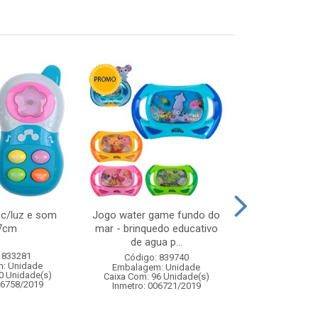
 c/luz e som
Jogo water game fundo do
Caneca porc 2
7cm
mar - brinquedo educativo
cai
de agua p...
 833281
Código:
Código: 839740
: Unidade
Embalagem
Embalagem: Unidade
0 Unidade(s)
Caixa Com: 2
Caixa Com: 96 Unidade(s)
06758/2019
Inmetro: 006721/2019