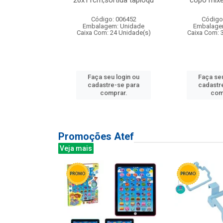
irios
26x11cm,sortida tapioqu
copo mixe
: 135177
Código: 006452
Código
m: Unidade
Embalagem: Unidade
Embalage
12 Unidade(s)
Caixa Com: 24 Unidade(s)
Caixa Com: 
u login ou
Faça seu login ou
Faça seu
e-se para
cadastre-se para
cadastr
prar.
comprar.
com
Promoções Atef
Veja mais