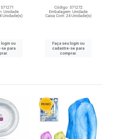
 571271
Código: 571272
Código:
: Unidade
Embalagem: Unidade
Embalagem
4 Unidade(s)
Caixa Com: 24 Unidade(s)
Caixa Com: 4
 login ou
Faça seu login ou
Faça seu 
-se para
cadastre-se para
cadastre
rar.
comprar.
comp