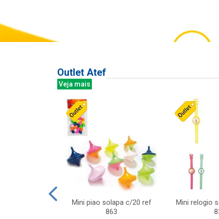
Outlet Atef
Veja mais
last c/div
Mini piao solapa c/20 ref
Mini relogio 
m ursinhos sor
863
8