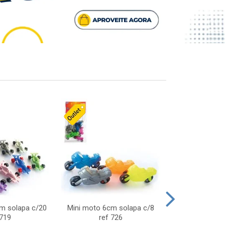
cm solapa c/20
Mini moto 6cm solapa c/8
Giro helice so
 719
ref 726
75