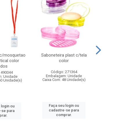
 c/mosquetao
Saboneteira plast c/tela
Prato plas
tical color
color
colo
idos
Código: 271364
Código:
 490044
Embalagem: Unidade
Embalagem
: Unidade
Caixa Com: 48 Unidade(s)
Caixa Com: 4
60 Unidade(s)
Faça seu login ou
Faça seu 
 login ou
cadastre-se para
cadastre
-se para
comprar.
comp
rar.