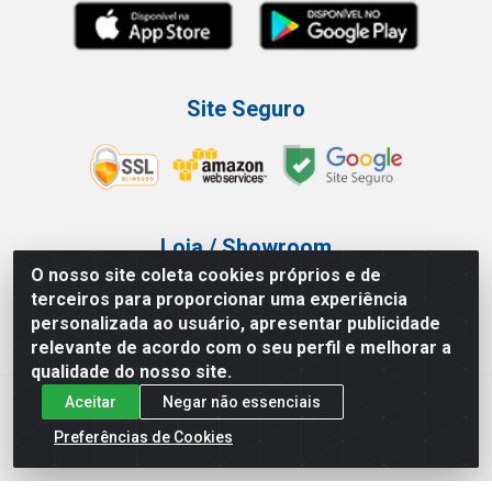
Site Seguro
Loja / Showroom
O nosso site coleta cookies próprios e de
Tel.: (11) 3227-0546
terceiros para proporcionar uma experiência
Av Vautier, 587/597 - Pari - São Paulo/SP
personalizada ao usuário, apresentar publicidade
relevante de acordo com o seu perfil e melhorar a
qualidade do nosso site.
Aceitar
Negar não essenciais
Atef Distribuidora LTDA - Av. Vautier, 585/597 - Pari - São
Paulo/SP - CEP 03.032-000 - CNPJ 27.717.135/0001-29
Preferências de Cookies