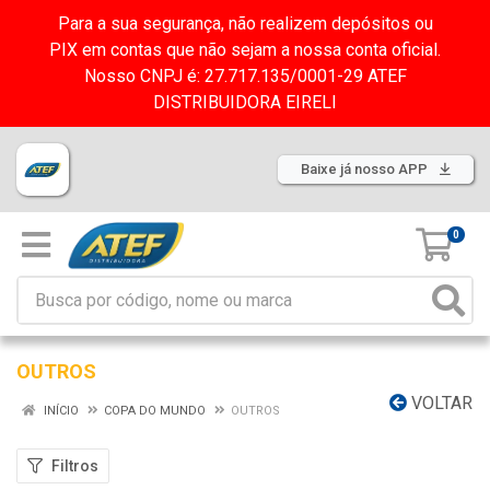
Para a sua segurança, não realizem depósitos ou
PIX em contas que não sejam a nossa conta oficial.
Nosso CNPJ é: 27.717.135/0001-29 ATEF
DISTRIBUIDORA EIRELI
Baixe já nosso APP
0
OUTROS
VOLTAR
INÍCIO
COPA DO MUNDO
OUTROS
Filtros